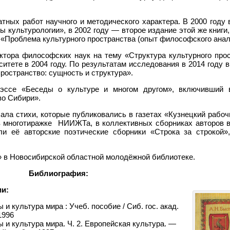
атных работ научного и методического характера. В 2000 году
 культурологии», в 2002 году — второе издание этой же книги
 «Проблема культурного пространства (опыт философского анал
октора философских наук на тему «Структура культурного про
итете в 2004 году. По результатам исследования в 2014 году 
ространство: сущность и структура».
эссе «Беседы о культуре и многом другом», включивший в
во Сибири».
ала стихи, которые публиковались в газетах «Кузнецкий рабоч
в многотиражке НИИЖТа, в коллективных сборниках авторов в
 её авторские поэтические сборники «Строка за строкой»,
» в Новосибирской областной молодёжной библиотеке.
Библиография:
ии:
и культура мира : Учеб. пособие / Сиб. гос. акад.
1996
 и культура мира. Ч. 2. Европейская культура. —