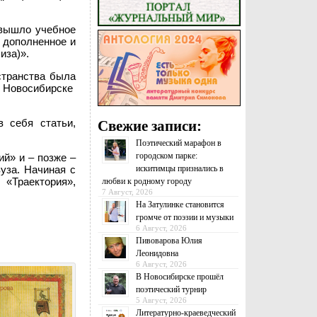
 вышло учебное
, дополненное и
иза)».
странства была
в Новосибирске
 себя статьи,
Свежие записи:
Поэтический марафон в
городском парке:
ий» и – позже –
искитимцы признались в
уза. Начиная с
 «Траектория»,
любви к родному городу
7 Август, 2026
На Затулинке становится
громче от поэзии и музыки
6 Август, 2026
Пивоварова Юлия
Леонидовна
6 Август, 2026
В Новосибирске прошёл
поэтический турнир
5 Август, 2026
Литературно-краеведческий