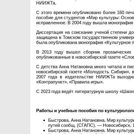
НИИЖТа.
С этого времени опубликовано более 160 печ
пособие для студентов «Мир культуры: Основы
исправленное. В 2004 году вышла монография
Диссертация на соискание ученой степени д
защищена в Томском государственном универс
была опубликована монография «Культурное п
В 2013 году вышел сборник прозаических 
опубликованные в новосибирской газете «Сло
С детства Анна Натановна много читала и пис
новосибирской газете «Молодость Сибири», 
2007 года в издательстве НИИЖТа выходили
«Контрапункт», «Правила игры».
С 2023 года ведёт литературную школу «Шаги
Работы и учебные пособия по культуролог
Быстрова, Анна Натановна. Мир культуры 
путей сообщ. (СГАПС). — Новосибирск, 
Быстрова, Анна Натановна. Мир культуры