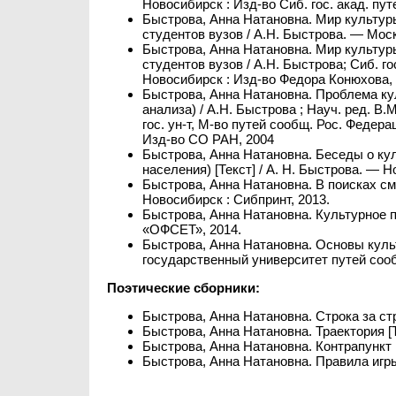
Новосибирск : Изд-во Сиб. гос. акад. пут
Быстрова, Анна Натановна. Мир культуры
студентов вузов / А.Н. Быстрова. — Мос
Быстрова, Анна Натановна. Мир культуры
студентов вузов / А.Н. Быстрова; Сиб. г
Новосибирск : Изд-во Федора Конюхова, 
Быстрова, Анна Натановна. Проблема ку
анализа) / А.Н. Быстрова ; Науч. ред. В.
гос. ун-т, М-во путей сообщ. Рос. Федера
Изд-во СО РАН, 2004
Быстрова, Анна Натановна. Беседы о ку
населения) [Текст] / А. Н. Быстрова. — 
Быстрова, Анна Натановна. В поисках смыс
Новосибирск : Сибпринт, 2013.
Быстрова, Анна Натановна. Культурное п
«ОФСЕТ», 2014.
Быстрова, Анна Натановна. Основы культу
государственный университет путей соо
Поэтические сборники:
Быстрова, Анна Натановна. Строка за стр
Быстрова, Анна Натановна. Траектория [Т
Быстрова, Анна Натановна. Контрапункт [
Быстрова, Анна Натановна. Правила игры 