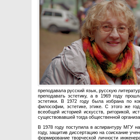
преподавала русский язык, русскую литератур
преподавать эстетику, а в 1969 году про
эстетики. В 1972 году была избрана по ко
философии, эстетике, этике. С этого же го
всеобщей историей искусств, риторикой, ис
существовавшей тогда общественной организа
В 1978 году поступила в аспирантуру МГУ н
году, защи­тив диссертацию на соискание уче
формирование творческой личности инженер