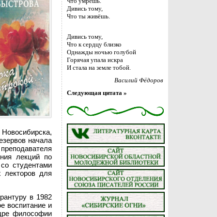
Что умрёшь.
Дивись тому,
Что ты живёшь.
Дивись тому,
Что к сердцу близко
Однажды ночью голубой
Горячая упала искра
И стала на земле тобой.
Василий Фёдоров
Следующая цитата »
восибирска,
резервов начала
преподавателя
ения лекций по
 со студентами
х лекторов для
рантуру в 1982
ое воспитание и
едре философии