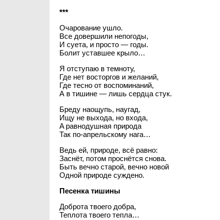
***
Очарование ушло.
Все довершили непогоды,
И суета, и просто — годы.
Болит уставшее крыло…
Я отступаю в темноту,
Где нет восторгов и желаний,
Где тесно от воспоминаний,
А в тишине — лишь сердца стук.
Бреду наощупь, наугад,
Ищу не выхода, но входа,
A paвнодушная природа
Так по-апрельскому нага…
Ведь ей, природе, всё равно:
Заснёт, потом проснётся снова.
Быть вечно старой, вечно новой
Одной природе суждено.
Песенка тишины
Доброта твоего добра,
Теплота твоего тепла…