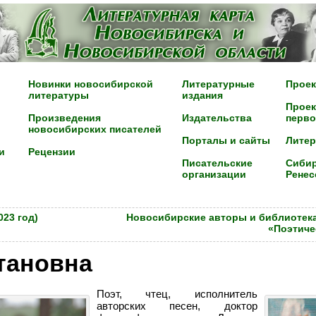
Новинки новосибирской
Литературные
Проек
литературы
издания
Проек
Произведения
Издательства
перво
новосибирских писателей
Порталы и сайты
Лите
и
Рецензии
Писательские
Сибир
организации
Ренес
23 год)
Новосибирские авторы и библиотек
«Поэтиче
тановна
Поэт, чтец, исполнитель
авторских песен, доктор