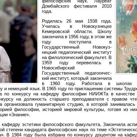
философских наук. Лауреат
Домбайского фестиваля 2010
года.
Родилась 26 мая 1938 года.
Училась в Новокузнецке
Кемеровской области. Школу
закончила в 1956 году, в этом же
году поступила в
Государственный Новокуз­
нецкий педагогический институт
на филологический факультет. В
1959 году перевелась в
Новосибирский
Государственный педагогичес­
кий институт, который закончила
в 1960 году.
Работала в школах Но
у и немецкий язык. В 1965 году по приглашению системы Труд
шла по конкурсу на кафедру философии НИИЖТа в качестве 
нкурсу на должность старшего препода­вателя с правом чт
да организовала гуманитарную студию, в которой занима­лась
тори­ей философии, историей мировой культуры, готовя из ни
ции «Знание».
а кафедру эстетики философского факультета. Закончила аспи
ной степени кандидата философских наук по теме «Эстетическ
а». В 1984 году была избрана по конкурсу доцентом на каф