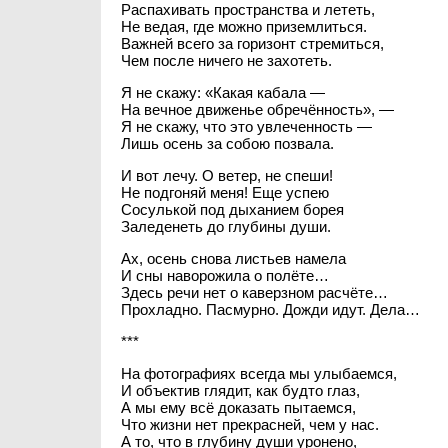
Распахивать пространства и лететь,
Не ведая, где можно приземлиться.
Важней всего за горизонт стремиться,
Чем после ничего не захотеть.
Я не скажу: «Какая кабала —
На вечное движенье обречённость», —
Я не скажу, что это увлеченность —
Лишь осень за собою позвала.
И вот лечу. О ветер, не спеши!
Не подгоняй меня! Еще успею
Сосулькой под дыханием борея
Заледенеть до глубины души.
Ах, осень снова листьев намела
И сны наворожила о полёте…
Здесь речи нет о каверзном расчёте…
Прохладно. Пасмурно. Дожди идут. Дела…
***
На фотографиях всегда мы улыбаемся,
И объектив глядит, как будто глаз,
А мы ему всё доказать пытаемся,
Что жизни нет прекрасней, чем у нас.
А то, что в глубину души уронено,