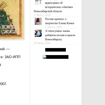
аудиосериал об
исторических событиях
Новосибирской области
5 Август, 2026
Поэзия кризиса: о
творчестве Елены Качки
3 Август, 2026
«Стихосушка» вновь
добавила поэзии и красок
Новосибирску
30 Июль, 2026
вой. —
рск: ЗАО ИПП
й
2007.