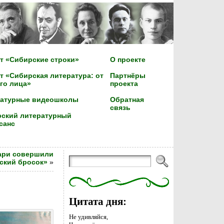
т «Сибирские строки»
О проекте
т «Сибирская литература: от
Партнёры
го лица»
проекта
ратурные видеошколы
Обратная
связь
ский литературный
санс
ари совершили
ский бросок»
»
Цитата дня:
Не удивляйся,