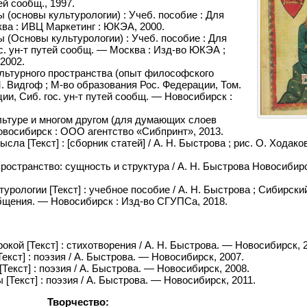
ей сообщ., 1997.
 (основы культурологии) : Учеб. пособие : Для
ква : ИВЦ Маркетинг : ЮКЭА, 2000.
 (Основы культурологии) : Учеб. пособие : Для
ос. ун-т путей сообщ. — Москва : Изд-во ЮКЭА ;
2002.
льтурного пространства (опыт философского
М. Видгоф ; М-во образования Рос. Федерации, Том.
ции, Сиб. гос. ун-т путей сообщ. — Новосибирск :
льтуре и многом другом (для думающих слоев
Новосибирск : ООО агентство «Сибпринт», 2013.
ла [Текст] : [сборник статей] / А. Н. Быстрова ; рис. О. Ходако
ространство: сущность и структура / А. Н. Быстрова Новосиби
рологии [Текст] : учебное пособие / А. Н. Быстрова ; Сибирски
бщения. — Новосибирск : Изд-во СГУПСа, 2018.
окой [Текст] : стихотворения / А. Н. Быстрова. — Новосибирск, 
екст] : поэзия / А. Быстрова. — Новосибирск, 2007.
Текст] : поэзия / А. Быстрова. — Новосибирск, 2008.
[Текст] : поэзия / А. Быстрова. — Новосибирск, 2011.
Творчество: