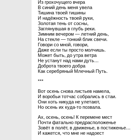
Из грохочущего вчера
В синий день меня увела
Тишина твоей тишины
И надёжность твоей руки,
Золотая тень от сосны,
Заглянувшая в глубь реки.
Зимним вечером — летний день,
На стекле — тонкий блик свечи.
Говори со мной, говори,
Даже если ты просто молчишь.
Может быть, до утра ветра
Не устанут над нами дуть…
Доброта твоего добра
Как серебряный Млечный Путь.
***
Вот осень снова листьев намела,
И воробьи тотчас собрались в стаи.
Они хоть никуда не улетают,
Но осень их куда-то позвала.
Ах, осень, осень! К перемене мест
Почти фатально предрасположенье
Зовëт в полёт, в движенье, в постиженье…
И кажется, что мне не надоест