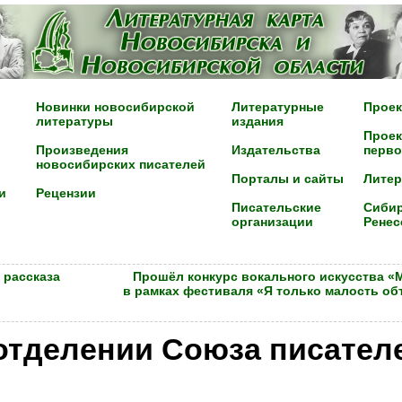
Новинки новосибирской
Литературные
Проек
литературы
издания
Проек
Произведения
Издательства
перво
новосибирских писателей
Порталы и сайты
Лите
и
Рецензии
Писательские
Сибир
организации
Ренес
 рассказа
Прошёл конкурс вокального искусства 
в рамках фестиваля «Я только малость об
отделении Союза писателе