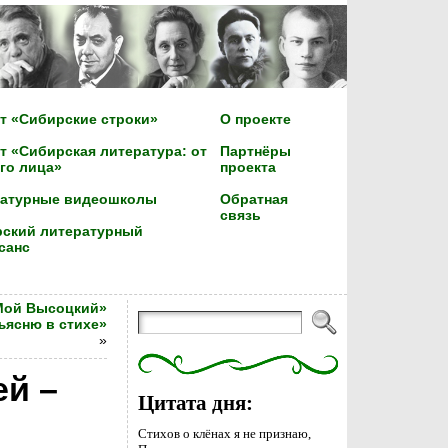
т «Сибирские строки»
О проекте
т «Сибирская литература: от
Партнёры
го лица»
проекта
ратурные видеошколы
Обратная
связь
ский литературный
санс
«Мой Высоцкий»
ъясню в стихе»
»
й –
Цитата дня:
Стихов о клёнах я не признаю,