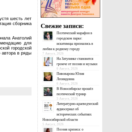
устя шесть лет
нтация сборника
Свежие записи:
Поэтический марафон в
рнала Анатолий
городском парке:
омендацию для
искитимцы признались в
ской городской
любви к родному городу
 автора в ряды
7 Август, 2026
На Затулинке становится
громче от поэзии и музыки
6 Август, 2026
Пивоварова Юлия
Леонидовна
6 Август, 2026
В Новосибирске прошёл
поэтический турнир
5 Август, 2026
Литературно-краеведческий
аудиосериал об
исторических событиях
Новосибирской области
5 Август, 2026
Поэзия кризиса: о