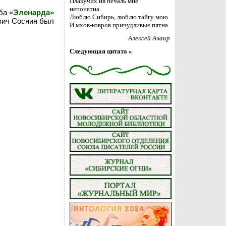
Плакучих ив печаль мне
непонятна.
уба
«Эленарда»
Люблю Сибирь, люблю тайгу мою
вич Соснин был
И мхов-ковров причудливые пятна.
Алексей Ачаир
Следующая цитата »