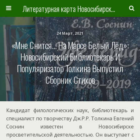
Литературная карта Новосибирска и Новосибирской области
24 Март, 2021
«Мне Снится… На Марсе Белый Лёд»:
Новосибирский Библиотекарь И
Популяризатор Толкина Выпустил
Сборник Стихов
Кандидат филологических наук, библиотекарь и
специалист по творчеству Дж.Р.Р. Толкина Евгений
Соснин известен в Новосибирске
просветительской деятельностью. Он выступает с