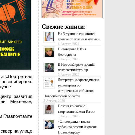
Свежие записи:
На Затулинке становится
громче от поэзии и музыки
6 Август, 2026
Пивоварова Юлия
Леонидовна
6 Август, 2026
В Новосибирске прошёл
поэтический турнир
5 Август, 2026
та «Портретная
Литературно-краеведческий
 новосибирцев.
аудиосериал об
музее.
исторических событиях
Центр развития
Новосибирской области
5 Август, 2026
ниг Михеева»,
Поэзия кризиса: о
творчестве Елены Качки
м Главпочтамте
3 Август, 2026
«Стихосушка» вновь
добавила поэзии и красок
 сквер на улице
Новосибирску