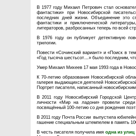
В 1977 году Михаил Петрович стал основате
фантастики» при Новосибирской писатель
последних дней жизни. Объединение это с
фантастики и приключенческой литературы
литераторов, разбросанных теперь по всей стра
В 1976 году он публикует детективную пов
трилогии.
Повести «Сочинский вариант» и «Поиск в тем
«Год тысяча шестьсот…» было последним, что
Умер Михаил Михеев 17 мая 1993 года в Ново
К 70-летию образования Новосибирской обла
галерея выдающихся деятелей Новосибирской
Портрет писателя, написанный новосибирски
В 2011 году Новосибирский Городской Цент
личности «Мир на ладони» провели среди 
посвящённый 100-летию со дня рождения поэта
В 2011 году Почта России выпустила юбилейн
гашение специальным штемпелем в память 10
В честь писателя получила имя
одна из улиц