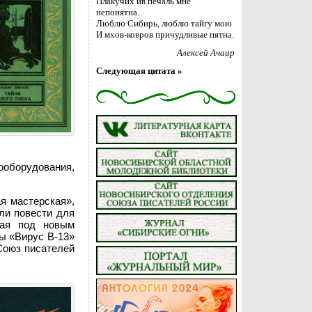
Плакучих ив печаль мне
непонятна.
Люблю Сибирь, люблю тайгу мою
И мхов-ковров причудливые пятна.
Алексей Ачаир
Следующая цитата »
ооборудования,
я мастерская»,
ли повести для
ная под новым
ы «Вирус В-13»
 Союз писателей