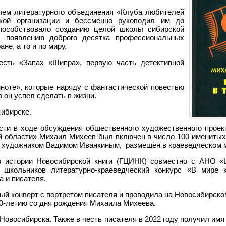
лем литературного объединения «Клуба любителей
ской организации и бессменно руководил им до
пособствовало созданию целой школы сибирской
, появлению доброго десятка профессиональных
не, а то и по миру.
есть «Запах «Шипра», первую часть детективной
ноте», которые наряду с фантастической повестью
 он успел сделать в жизни.
сибирске.
сти в ходе обсуждения общественного художественного проек
 области» Михаил Михеев был включен в число 100 именитых
м художником Вадимом Иванкиным, размещён в краеведческом 
р истории Новосибирской книги (ГЦИНК) совместно с АНО «
школьников литературно-краеведческий конкурс «В мире к
 и писателя.
ый конверт с портретом писателя и проводила на Новосибирско
0-летию со дня рождения Михаила Михеева.
Новосибирска. Также в честь писателя в 2022 году получил имя