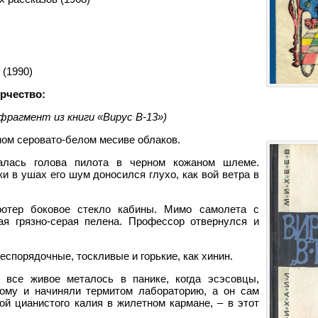
 (1990)
рчество:
фрагмент из книги «Вирус В-13»)
ом серовато-белом месиве облаков.
алась голова пилота в черном кожаном шлеме.
и в ушах его шум доносился глухо, как вой ветра в
протер боковое стекло кабины. Мимо самолета с
ая грязно-серая пелена. Профессор отвернулся и
еспорядочные, тоскливые и горькие, как хинин.
 все живое металось в панике, когда эсэсовцы,
дому и начиняли термитом лабораторию, а он сам
ой цианистого калия в жилетном кармане, – в этот