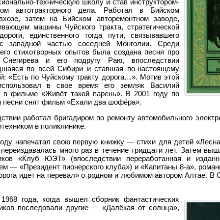
ионально-техническую школу и став инструктором-
ком автотракторного дела. Работал в Бийском
вхозе, затем на Бийском авторемонтном заводе,
вающем машины Чуйского тракта, стратегической
дороги, единственного тогда пути, связывавшего
 западной частью соседней Монголии. Среди
его стихотворных опытов была создана песня про
 Снегирева и его подругу Раю, впоследствии
дшаяся по всей Сибири и ставшая по-настоящему
й: «Есть по Чуйскому тракту дорога…». Мотив этой
использовал в свое время его земляк Василий
в фильме «Живёт такой парень». В 2001 году по
 песни снят фильм «Ехали два шофёра».
ствии работал бригадиром по ремонту автомобильного электр
отехником в поликлинике.
году напечатал свою первую книжку — стихи для детей «Лесна
 переиздавалась много раз в течение тридцати лет. Затем выш
иков «Клуб ЮЭТ» (впоследствии переработанная и издан
ем — «Президент пионерского клуба») и «Капитаны 8-а», роман
Дорога идет на перевал» о родном и любимом автором Алтае. В
 1968 года, когда вышел сборник фантастических
иков последовали другие — «Далёкая от солнца»,