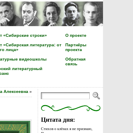
т «Сибирские строки»
О проекте
т «Сибирская литература: от
Партнёры
го лица»
проекта
ратурные видеошколы
Обратная
связь
ский литературный
санс
а Алексеевна
»
Цитата дня:
Стихов о клёнах я не признаю,