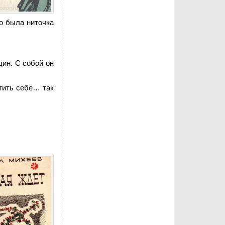
то была ниточка
дин. С собой он
тить себе… так