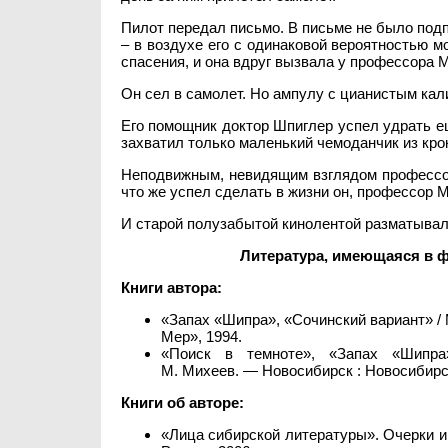
Пилот передал письмо. В письме не было подп
– в воздухе его с одинаковой вероятностью м
спасения, и она вдруг вызвала у профессора М
Он сел в самолет. Но ампулу с цианистым кал
Его помощник доктор Шпиглер успел удрать ещ
захватил только маленький чемоданчик из кро
Неподвижным, невидящим взглядом профессор
что же успел сделать в жизни он, профессор 
И старой полузабытой кинолентой разматыва
Литература, имеющаяся в 
Книги автора:
«Запах «Шипра», «Сочинский вариант» /
Мер», 1994.
«Поиск в темноте», «Запах «Шипра»
М. Михеев. — Новосибирск : Новосибирс
Книги об авторе:
«Лица сибирской литературы». Очерки и