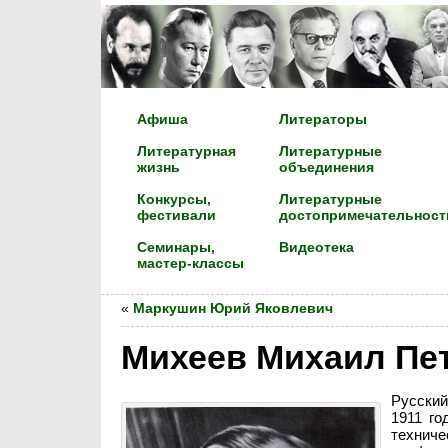
Афиша
Литераторы
Литературная
Литературные
жизнь
объединения
Конкурсы,
Литературные
фестивали
достопримечательност
Семинары,
Видеотека
мастер-классы
«
Маркушин Юрий Яковлевич
Михеев Михаил Пе
Русский
1911 го
техни