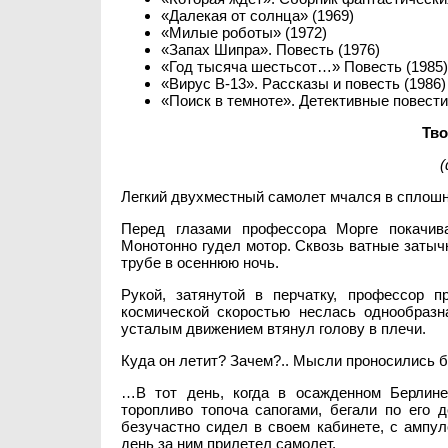
«Далекая от солнца» (1969)
«Милые роботы» (1972)
«Запах Шипра». Повесть (1976)
«Год тысяча шестьсот…» Повесть (1985)
«Вирус В-13». Рассказы и повесть (1986)
«Поиск в темноте». Детективные повести
Тво
(
Легкий двухместный самолет мчался в сплошн
Перед глазами профессора Морге покачив
Монотонно гудел мотор. Сквозь ватные затычк
трубе в осеннюю ночь.
Рукой, затянутой в перчатку, профессор 
космической скоростью неслась однообразн
усталым движением втянул голову в плечи.
Куда он летит? Зачем?.. Мысли проносились б
…В тот день, когда в осажденном Берлине
торопливо топоча сапогами, бегали по его 
безучастно сидел в своем кабинете, с ампул
день за ним прилетел самолет.