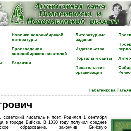
Новинки новосибирской
Литературные
Проек
литературы
издания
Проек
Произведения
Издательства
перво
новосибирских писателей
Порталы и сайты
Лите
и
Рецензии
Писательские
Сибир
организации
Ренес
Набатникова Татьян
трович
, советский писатель и поэт. Родился 1 сентября
да в городе Бийске. В 1930 году получил среднее
ческое образование, закончив Бийскую