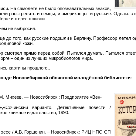
иси. На самолете не было опознавательных знаков,
огли расстрелять и немцы, и американцы, и русские. Однако э
орге интерес к жизни.
ием не выбросил.
е до того, как русские подошли к Берлину. Профессор летел о
кодиловой кожи.
 смотрел прямо перед собой. Пытался думать. Пытался отве
Морге – один из лучших микробиологов мира.
лись картины прошлого…
фонде Новосибирской областной молодёжной библиотеки:
 М. Михеев. — Новосибирск : Предприятие «Вен-
,«Сочинский вариант». Детективные повести /
кое книжное издательство, 1990.
 эссе / А.В. Горшенин. – Новосибирск: РИЦ НПО СП