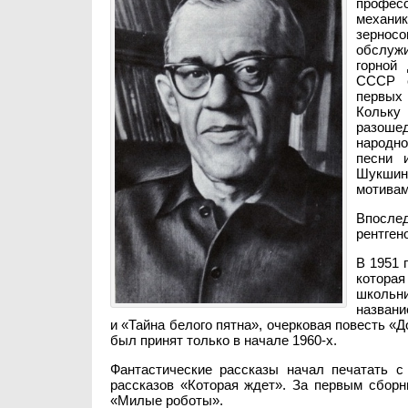
професс
механи
зерносо
обслужи
горной 
СССР с
первых 
Кольку
разоше
народно
песни 
Шукшин 
мотивам
Впослед
рентген
В 1951 
которая
школьн
названи
и «Тайна белого пятна», очерковая повесть «
был принят только в начале 1960-х.
Фантастические рассказы начал печатать с
рассказов «Которая ждет». За первым сборн
«Милые роботы».