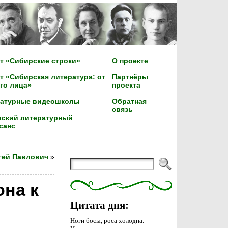
т «Сибирские строки»
О проекте
т «Сибирская литература: от
Партнёры
го лица»
проекта
ратурные видеошколы
Обратная
связь
ский литературный
санс
гей Павлович
»
на к
Цитата дня:
Ноги босы, роса холодна.