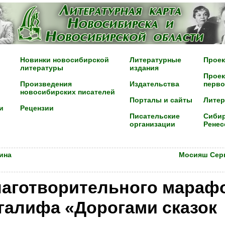
Новинки новосибирской
Литературные
Проек
литературы
издания
Проек
Произведения
Издательства
перво
новосибирских писателей
Порталы и сайты
Лите
и
Рецензии
Писательские
Сибир
организации
Ренес
ина
Мосияш Сер
лаготворительного марафо
галифа «Дорогами сказок