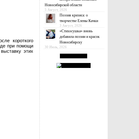
Новосибирской области
5 Август, 2026
Поэзия кризиса: о
творчестве Елены Качки
3 Август, 2026
«Стихосушка» вновь
добавила поэзии и красок
осле короткого
Новосибирску
оде при помощи
30 Июль, 2026
 выставку этих