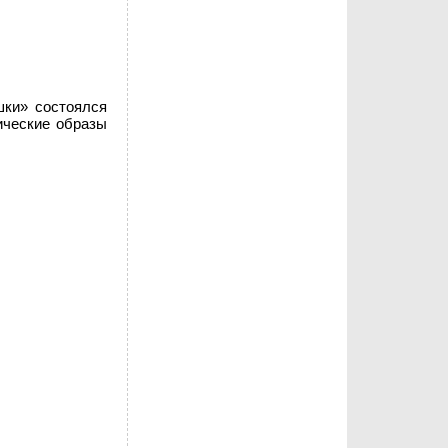
шки» состоялся
ические образы