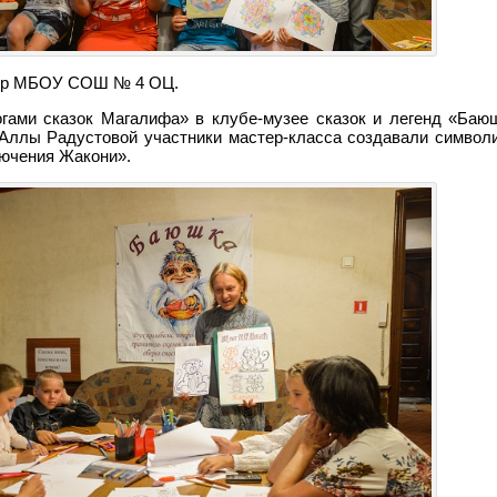
ентр МБОУ СОШ № 4 ОЦ.
гами сказок Магалифа» в клубе-музее сказок и легенд «Баю
Аллы Радустовой участники мастер-класса создавали символ
лючения Жакони».