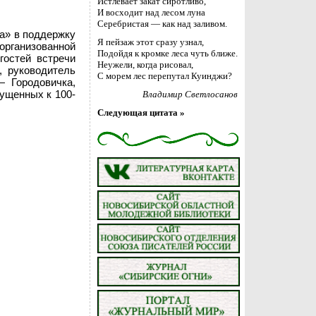
Истлевает закат сиротливо,
И восходит над лесом луна
Серебристая — как над заливом.
а» в поддержку
Я пейзаж этот сразу узнал,
организованной
Подойдя к кромке леса чуть ближе.
гостей встречи
Неужели, когда рисовал,
 руководитель
С морем лес перепутал Куинджи?
— Городовичка,
пущенных к 100-
Владимир Светлосанов
Следующая цитата »