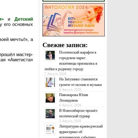
и»
и
Детский
у его основных
оей мечты!», а
Свежие записи:
Поэтический марафон в
 прошёл мастер-
городском парке:
кая «Аметиста»
искитимцы признались в
любви к родному городу
7 Август, 2026
На Затулинке становится
громче от поэзии и музыки
6 Август, 2026
Пивоварова Юлия
Леонидовна
6 Август, 2026
В Новосибирске прошёл
поэтический турнир
5 Август, 2026
Литературно-краеведческий
аудиосериал об
исторических событиях