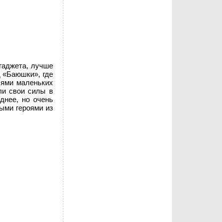
гаджета, лучше
д «Баюшки», где
лями маленьких
ли свои силы в
днее, но очень
ыми героями из