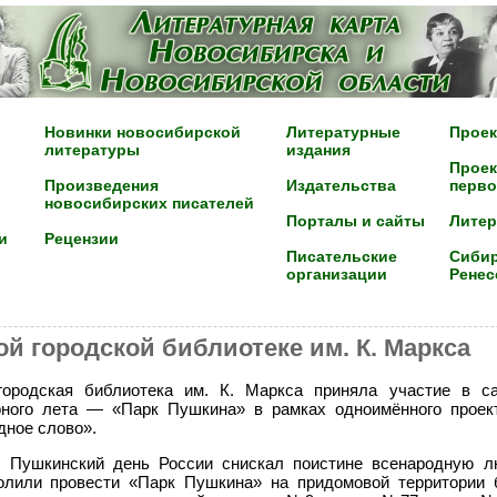
Новинки новосибирской
Литературные
Проек
литературы
издания
Проек
Произведения
Издательства
перво
новосибирских писателей
Порталы и сайты
Лите
и
Рецензии
Писательские
Сибир
организации
Ренес
й городской библиотеке им. К. Маркса
городская библиотека им. К. Маркса приняла участие в с
рного лета — «Парк Пушкина» в рамках одноимённого проек
дное слово».
и Пушкинский день России снискал поистине всенародную 
олили провести «Парк Пушкина» на придомовой территории 