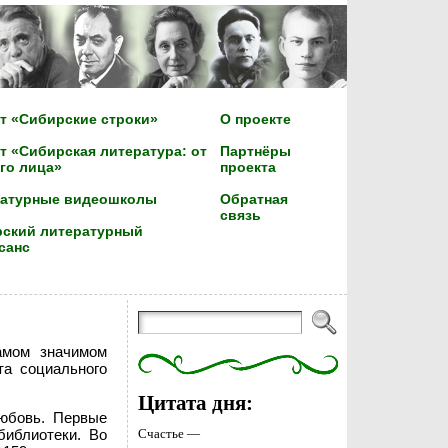
т «Сибирские строки»
О проекте
т «Сибирская литература: от
Партнёры
го лица»
проекта
ратурные видеошколы
Обратная
связь
ский литературный
санс
амом значимом
та социального
Цитата дня:
любовь. Первые
библиотеки. Во
Счастье —