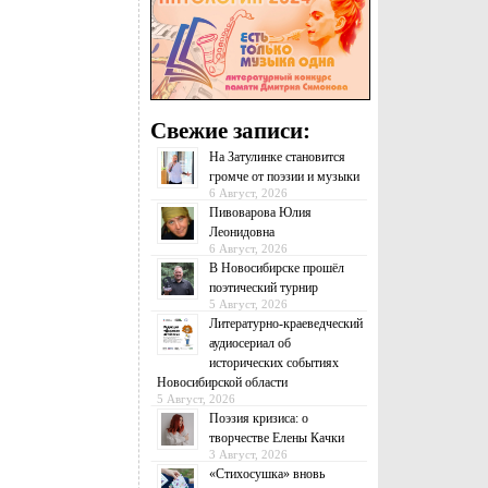
Свежие записи:
На Затулинке становится
громче от поэзии и музыки
6 Август, 2026
Пивоварова Юлия
Леонидовна
6 Август, 2026
В Новосибирске прошёл
поэтический турнир
5 Август, 2026
Литературно-краеведческий
аудиосериал об
исторических событиях
Новосибирской области
5 Август, 2026
Поэзия кризиса: о
творчестве Елены Качки
3 Август, 2026
«Стихосушка» вновь