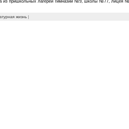
а из пришкольных лагерей гимназии №9, школы №77, лицея №
атурная жизнь
|