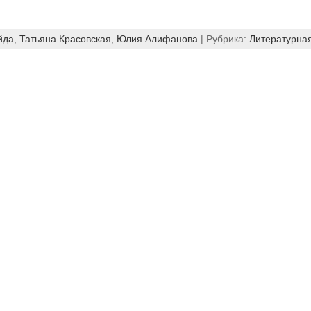
йда
,
Татьяна Красовская
,
Юлия Алифанова
| Рубрика:
Литературна