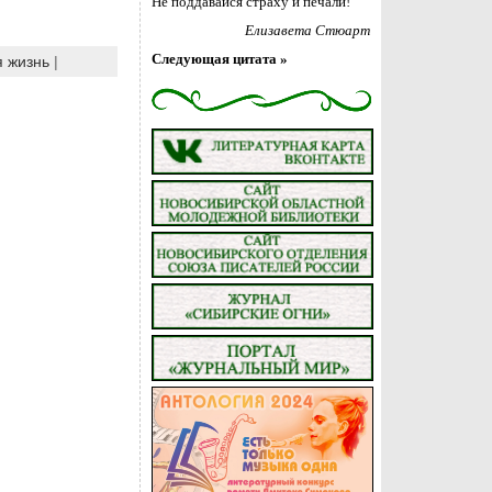
Не поддавайся страху и печали!
Елизавета Стюарт
Следующая цитата »
я жизнь
|