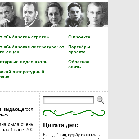
т «Сибирские строки»
О проекте
т «Сибирская литература: от
Партнёры
го лица»
проекта
ратурные видеошколы
Обратная
связь
ский литературный
санс
ти выдающегося
ас».
Она была очень
Цитата дня:
сала более 700
Не падай ниц, судьбу свою кляня,