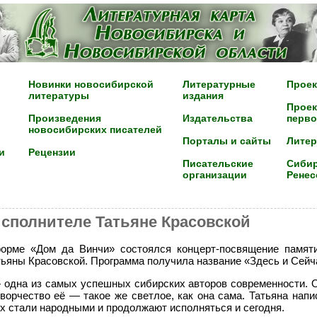
Новинки новосибирской
Литературные
Проек
литературы
издания
Проек
Произведения
Издательства
перво
новосибирских писателей
Порталы и сайты
Лите
и
Рецензии
Писательские
Сибир
организации
Ренес
исполнителе Татьяне Красовской
форме «Дом да Винчи» состоялся концерт-посвящение памя
тьяны Красовской. Программа получила название «Здесь и Сейч
одна из самых успешных сибирских авторов современности. 
ворчество её — такое же светлое, как она сама. Татьяна напи
ых стали народными и продолжают исполняться и сегодня.