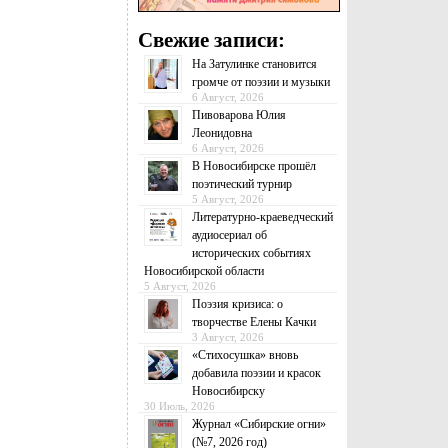
Свежие записи:
На Затулинке становится
громче от поэзии и музыки
6 Август, 2026
Пивоварова Юлия
Леонидовна
6 Август, 2026
В Новосибирске прошёл
поэтический турнир
5 Август, 2026
Литературно-краеведческий
аудиосериал об
исторических событиях
Новосибирской области
5 Август, 2026
Поэзия кризиса: о
творчестве Елены Качки
3 Август, 2026
«Стихосушка» вновь
добавила поэзии и красок
Новосибирску
30 Июль, 2026
Журнал «Сибирские огни»
(№7, 2026 год)