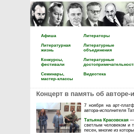
Афиша
Литераторы
Литературная
Литературные
жизнь
объединения
Конкурсы,
Литературные
фестивали
достопримечательност
Семинары,
Видеотека
мастер-классы
Концерт в память об авторе-
7 ноября на арт-плат
автора-исполнителя Та
Татьяна Красовская
— 
светлым человеком и т
песен, многие из котор