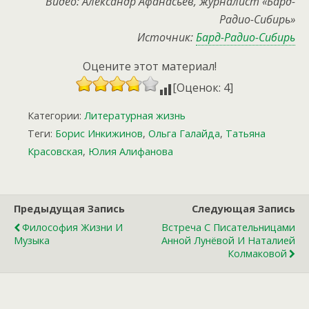
Видео: Александр Афанасьев, журналист «Бард-
Радио-Сибирь»
Источник:
Бард-Радио-Сибирь
Оцените этот материал!
[Оценок: 4]
Категории:
Литературная жизнь
Теги:
Борис Инкижинов
,
Ольга Галайда
,
Татьяна
Красовская
,
Юлия Алифанова
Предыдущая Запись
Следующая Запись
Философия Жизни И
Встреча С Писательницами
Музыка
Анной Лунёвой И Наталией
Колмаковой