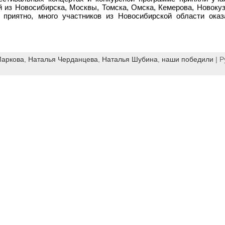
й из Новосибирска, Москвы, Томска, Омска, Кемерова, Новокуз
о приятно, много участников из Новосибирской области ока
Маркова
,
Наталья Черданцева
,
Наталья Шубина
,
наши победили
| Р