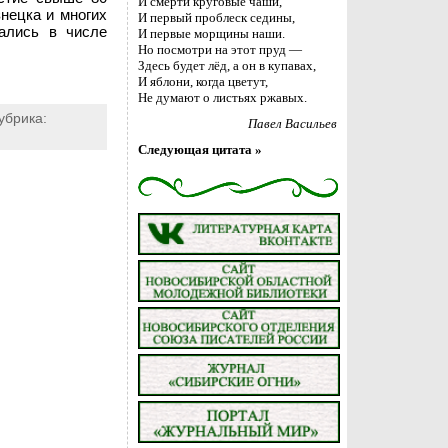
И смерти круговые чаши,
нецка и многих
И первый проблеск седины,
зались в числе
И первые морщины наши.
Но посмотри на этот пруд —
Здесь будет лёд, а он в купавах,
И яблони, когда цветут,
Не думают о листьях ржавых.
убрика:
Павел Васильев
Следующая цитата »