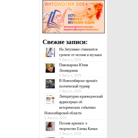
Свежие записи:
На Затулинке становится
громче от поэзии и музыки
6 Август, 2026
Пивоварова Юлия
Леонидовна
6 Август, 2026
В Новосибирске прошёл
поэтический турнир
5 Август, 2026
Литературно-краеведческий
аудиосериал об
исторических событиях
Новосибирской области
5 Август, 2026
Поэзия кризиса: о
творчестве Елены Качки
3 Август, 2026