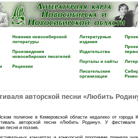
Новинки новосибирской
Литературные
Проек
литературы
издания
Проек
Произведения
Издательства
перво
новосибирских писателей
Порталы и сайты
Лите
и
Рецензии
Писательские
Сибир
организации
Ренес
тиваля авторской песни «Любить Родин
ейском полигоне в Кемеровской области недалеко от города
тиваль авторской песни «Любить Родину». У фестиваля
я песня и поэзия.
стивальных концертах и конкурсной программе приняли уч