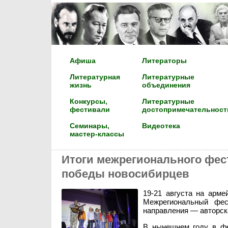
Афиша
Литераторы
Литературная
Литературные
жизнь
объединения
Конкурсы,
Литературные
фестивали
достопримечательност
Семинары,
Видеотека
мастер-классы
Итоги межрегионального фес
победы новосибирцев
19-21 августа на арм
Межрегиональный фес
направления — авторска
В нынешнем году в фе