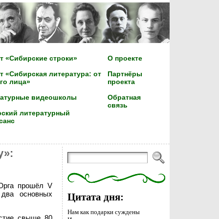
т «Сибирские строки»
О проекте
т «Сибирская литература: от
Партнёры
го лица»
проекта
ратурные видеошколы
Обратная
связь
ский литературный
санс
у»:
 Юрга прошёл V
 два основных
Цитата дня:
Нам как подарки суждены
астие свыше 80