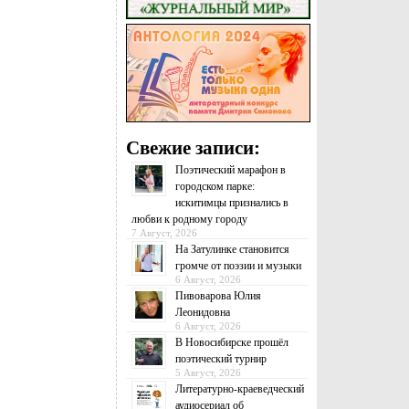
Свежие записи:
Поэтический марафон в
городском парке:
искитимцы признались в
любви к родному городу
7 Август, 2026
На Затулинке становится
громче от поэзии и музыки
6 Август, 2026
Пивоварова Юлия
Леонидовна
6 Август, 2026
В Новосибирске прошёл
поэтический турнир
5 Август, 2026
Литературно-краеведческий
аудиосериал об