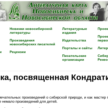
Новинки новосибирской
Литературные
Проек
литературы
издания
Проек
Произведения
Издательства
перво
новосибирских писателей
Порталы и сайты
Лите
и
Рецензии
Писательские
Сибир
организации
Ренес
ка, посвященная Кондрат
мечательных произведений о сибирской природе, и как мастер 
е немало произведений для детей.