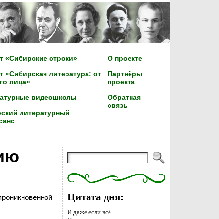
т «Сибирские строки»
О проекте
т «Сибирская литература: от
Партнёры
го лица»
проекта
ратурные видеошколы
Обратная
связь
ский литературный
санс
ию
Цитата дня:
проникновенной
И даже если всё