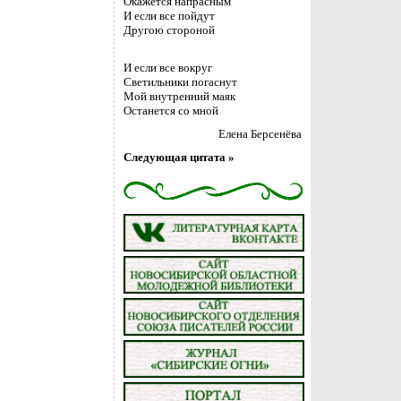
Окажется напрасным
И если все пойдут
Другою стороной
И если все вокруг
Светильники погаснут
Мой внутренний маяк
Останется со мной
Елена Берсенёва
Следующая цитата »