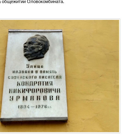
 общежитии Оловокомбината.