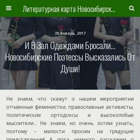
Литературная карта Новосибирска и Новосибирской области
30 Январь, 2017
И В Зал Одеждами Бросали…
Новосибирские Поэтессы Высказались От
Души!
Не знаем, что скажут о нашем мероприятии
отчаянные феминистки, православные активисты,
политические ортодоксы и высоколобые
мыслители… Не знаем, но очень хотим узнать,
поэтому – милости просим на грядущие
представления! А пока немного расскажем о