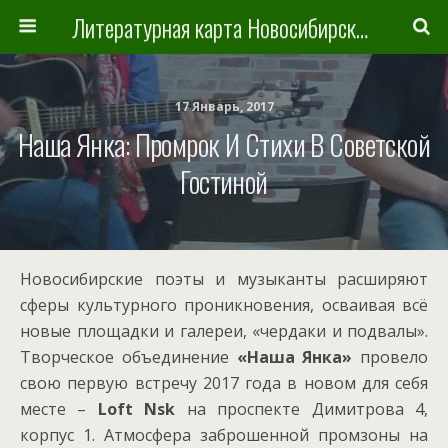
Литературная карта Новосибирска и Новосибирской области
17 Январь, 2017
Наша Янка: Промрок И Стихи В Советской
Гостиной
Новосибирские поэты и музыканты расширяют
сферы культурного проникновения, осваивая всё
новые площадки и галереи, «чердаки и подвалы».
Творческое объединение
«Наша Янка»
провело
свою первую встречу 2017 года в новом для себя
месте –
Loft Nsk
на проспекте Димитрова 4,
корпус 1. Атмосфера заброшенной промзоны на