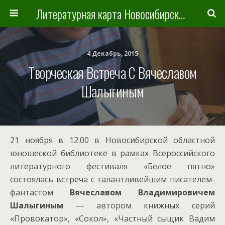
Литературная карта Новосибирска и Новосибирской области
4 Декабрь, 2015
Творческая Встреча С Вячеславом
Шалыгиным
21 ноября в 12.00 в Новосибирской областной
юношеской библиотеке в рамках Всероссийского
литературного фестиваля «Белое пятно»
состоялась встреча с талантливейшим писателем-
фантастом
Вячеславом Владимировичем
Шалыгиным
— автором книжных серий
«Провокатор», «Сокол», «Частный сыщик Вадим