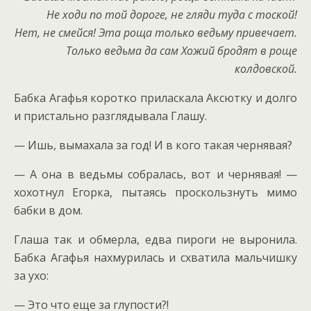
Не ходи по той дороге, не гляди туда с тоской!
Нет, не смейся! Эта роща только ведьму привечает.
Только ведьма да сам Хожий бродят в роще
колдовской.
Бабка Агафья коротко приласкала Аксютку и долго
и пристально разглядывала Глашу.
— Ишь, вымахала за год! И в кого такая чернявая?
— А она в ведьмы собралась, вот и чернявая! —
хохотнул Егорка, пытаясь проскользнуть мимо
бабки в дом.
Глаша так и обмерла, едва пироги не выронила.
Бабка Агафья нахмурилась и схватила мальчишку
за ухо:
— Это что еще за глупости?!