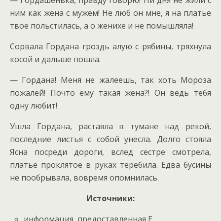
— Гордашенька, правду говорю! Ни дня не жили с
ним как жена с мужем! Не люб он мне, я на платье
твое польстилась, а о женихе и не помышляла!
Сорвала Гордана гроздь алую с рябины, тряхнула
косой и дальше пошла.
— Гордана! Меня не жалеешь, так хоть Мороза
пожалей! Почто ему такая жена?! Он ведь тебя
одну любит!
Ушла Гордана, растаяла в тумане над рекой,
последние листья с собой унесла. Долго стояла
Ясна посреди дороги, вслед сестре смотрела,
платье проклятое в руках теребила. Едва бусины
не пообрывала, вовремя опомнилась.
Источники:
информация, предоставленная Е.