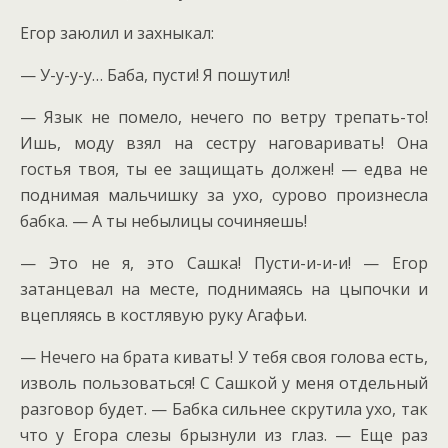
Егор заюлил и захныкал:
— У-у-у-у… Баба, пусти! Я пошутил!
— Язык не помело, нечего по ветру трепать-то!
Ишь, моду взял на сестру наговаривать! Она
гостья твоя, ты ее защищать должен! — едва не
поднимая мальчишку за ухо, сурово произнесла
бабка. — А ты небылицы сочиняешь!
— Это не я, это Сашка! Пусти-и-и-и! — Егор
затанцевал на месте, поднимаясь на цыпочки и
вцепляясь в костлявую руку Агафьи.
— Нечего на брата кивать! У тебя своя голова есть,
изволь пользоваться! С Сашкой у меня отдельный
разговор будет. — Бабка сильнее скрутила ухо, так
что у Егора слезы брызнули из глаз. — Еще раз