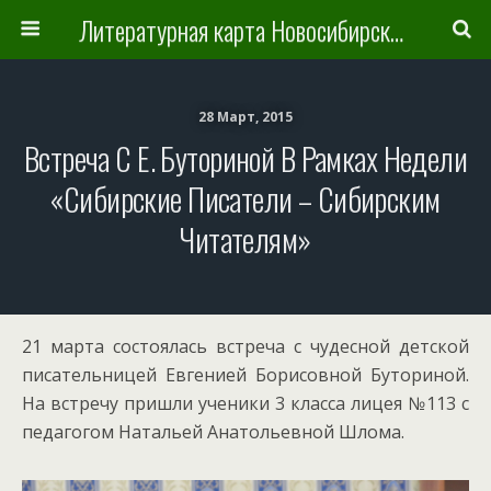
Литературная карта Новосибирска и Новосибирской области
28 Март, 2015
Встреча С Е. Буториной В Рамках Недели
«Сибирские Писатели – Сибирским
Читателям»
21 марта состоялась встреча с чудесной детской
писательницей Евгенией Борисовной Буториной.
На встречу пришли ученики 3 класса лицея №113 с
педагогом Натальей Анатольевной Шлома.