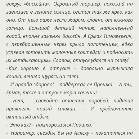
вокруг «бассейна». Огромный торшер, похожий на
зависшее в зените солнце, светил так же ярко, как
оно. От него даже несло жаром, словно от южного
солнца. Большой детский манеж, наполненный
водой, вполне заменял бассейн. А Ермак Тимофеевич,
с переброшенным через крыло полотенцем, едва
успевал готовить молочные коктейли и подносить
их «отдыхающим». Словом, отпуск удался на славу!
–Как хорошо в отпуске! – довольно мурлыкала
кошка, лениво щурясь на свет.
– И правда здорово! – поддержал ее Прошка. – А ты,
Ермак, тоже в отпуск к морю хочешь?
– Нет, – спокойно ответил воробей, подавая
приятелю новый стакан. – Я предпочитаю
активный отдых.
– Это как? – насторожился Прошка.
– Например, съездил бы на Аляску – покататься на