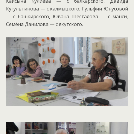
Кайсына Кулиева — с балкарского, Давида
Кугультинова — с калмыцкого, Гульфии Юнусовой
— с башкирского, Ювана Шесталова — с манси,
Семёна Данилова — с якутского.