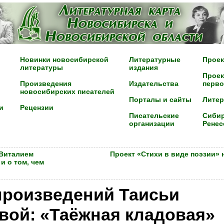
Новинки новосибирской
Литературные
Проек
литературы
издания
Проек
Произведения
Издательства
перво
новосибирских писателей
Порталы и сайты
Лите
и
Рецензии
Писательские
Сибир
организации
Ренес
 Виталием
Проект «Стихи в виде поэзии» 
и о том, чем
произведений Таисьи
ой: «Таёжная кладовая»