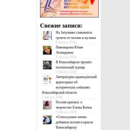
Свежие записи:
На Затулинке становится
громче от поэзии и музыки
6 Август, 2026
Пивоварова Юлия
Леонидовна
6 Август, 2026
В Новосибирске прошёл
поэтический турнир
5 Август, 2026
Литературно-краеведческий
аудиосериал об
исторических событиях
Новосибирской области
5 Август, 2026
Поэзия кризиса: о
творчестве Елены Качки
3 Август, 2026
«Стихосушка» вновь
добавила поэзии и красок
Новосибирску