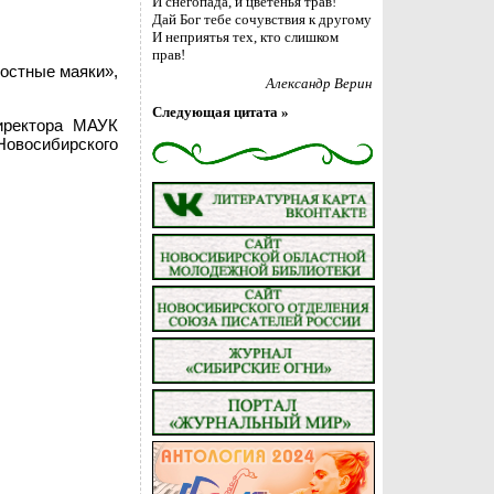
И снегопада, и цветенья трав!
Дай Бог тебе сочувствия к другому
И неприятья тех, кто слишком
прав!
остные маяки»,
Александр Верин
Следующая цитата »
иректора МАУК
овосибирского