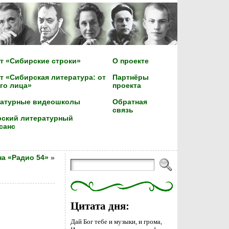
т «Сибирские строки»
О проекте
т «Сибирская литература: от
Партнёры
го лица»
проекта
ратурные видеошколы
Обратная
связь
ский литературный
санс
на «Радио 54»
»
Цитата дня:
Дай Бог тебе и музыки, и грома,