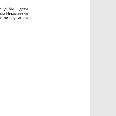
 ещё бы – дети
льга Николаевна
но ли научиться