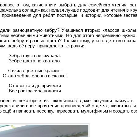
вопрос о том, какие книги выбрать для семейного чтения, ост
рамелька солнца» как нельзя лучше подходит для чтения в кру
 произведения для ребят постарше, и истории, которые заста
идели разноцветную зебру? Учащиеся вторых классов школ
 этими необычными животными. Но для этого непременно нужно
сить зебру в разные цвета? Только тому, у кого детство сохр
ям, ведь её перу принадлежат строчки:
Зебра грустная скучала.
Зебре цвета не хватало.
Я взяла цветные краски –
Стала зебра, словно в сказке!
От хвоста и до причёски
Все раскрасила полоски
ранее и некоторые из школьников даже выучили наизусть 
редставили свое прочтение произведений о детях, животных и
о ещё и написать песенку, нарисовать мультфильм и создать с