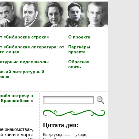
т «Сибирские строки»
О проекте
т «Сибирская литература: от
Партнёры
го лица»
проекта
ратурные видеошколы
Обратная
связь
ский литературный
санс
овёл встречу в
Краснообске
»
Цитата дня:
е знакомства»,
й книги в марте
Когда уходишь — уходи,