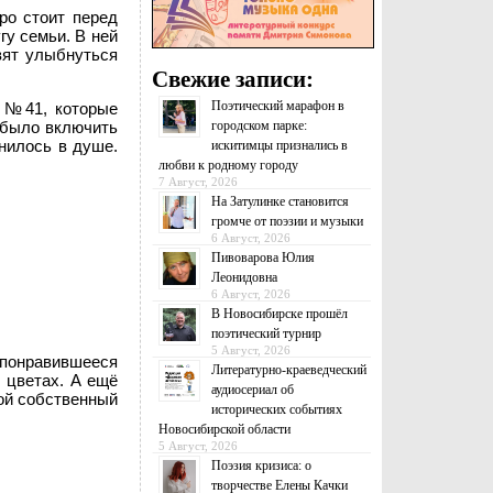
ро стоит перед
гу семьи. В ней
вят улыбнуться
Свежие записи:
Поэтический марафон в
ы №41, которые
городском парке:
 было включить
анилось в душе.
искитимцы признались в
любви к родному городу
7 Август, 2026
На Затулинке становится
громче от поэзии и музыки
6 Август, 2026
Пивоварова Юлия
Леонидовна
6 Август, 2026
В Новосибирске прошёл
поэтический турнир
5 Август, 2026
понравившееся
Литературно-краеведческий
 цветах. А ещё
аудиосериал об
вой собственный
исторических событиях
Новосибирской области
5 Август, 2026
Поэзия кризиса: о
творчестве Елены Качки