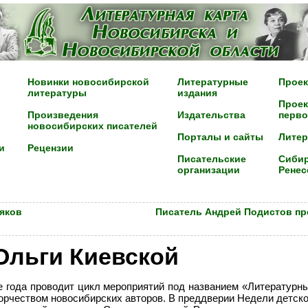
Новинки новосибирской
Литературные
Проек
литературы
издания
Проек
Произведения
Издательства
перво
новосибирских писателей
Порталы и сайты
Лите
и
Рецензии
Писательские
Сибир
организации
Ренес
вяков
Писатель Андрей Подистов пр
Ольги Киевской
 года проводит цикл мероприятий под названием «Литературны
ворчеством новосибирских авторов. В преддверии Недели детско