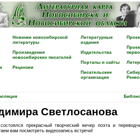
Новинки новосибирской
Литературные
Проек
литературы
издания
Проек
Произведения
Издательства
перво
новосибирских писателей
Порталы и сайты
Лите
и
Рецензии
Писательские
Сибир
организации
Ренес
ансляция
Библио
адимира Светлосанова
состоялся прекрасный творческий вечер поэта и переводч
аем вам посмотреть видеозапись встречи!