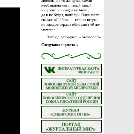
любовь, и в то же время самая
необыкновенная, такой, какой
ни у кого и никогда не было,
да и не будет, пожалуй. Один поэт
сказал: «Любовь — старая штука,
но каждое сердце обновляет её по-
своему»
Виктор Астафьев
, «Звездопад»
Следующая цитата »