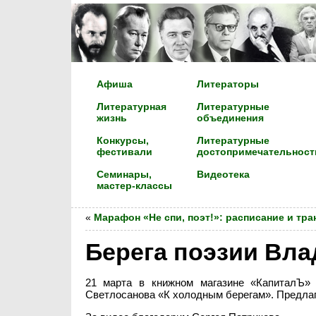
Афиша
Литераторы
Литературная
Литературные
жизнь
объединения
Конкурсы,
Литературные
фестивали
достопримечательност
Семинары,
Видеотека
мастер-классы
«
Марафон «Не спи, поэт!»: расписание и тр
Берега поэзии Вл
21 марта в книжном магазине «КапиталЪ» 
Светлосанова «К холодным берегам». Предлаг