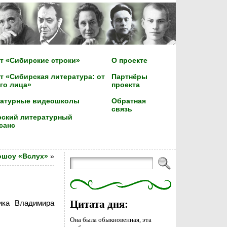
т «Сибирские строки»
О проекте
т «Сибирская литература: от
Партнёры
го лица»
проекта
ратурные видеошколы
Обратная
связь
ский литературный
санс
шоу «Вслух»
»
ика Владимира
Цитата дня:
Она была обыкновенная, эта