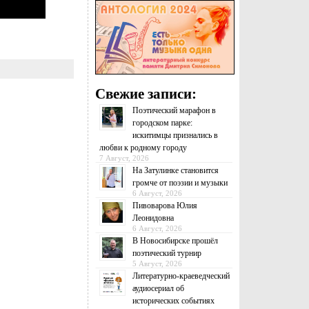
Свежие записи:
Поэтический марафон в
городском парке:
искитимцы признались в
любви к родному городу
7 Август, 2026
На Затулинке становится
громче от поэзии и музыки
6 Август, 2026
Пивоварова Юлия
Леонидовна
6 Август, 2026
В Новосибирске прошёл
поэтический турнир
5 Август, 2026
Литературно-краеведческий
аудиосериал об
исторических событиях