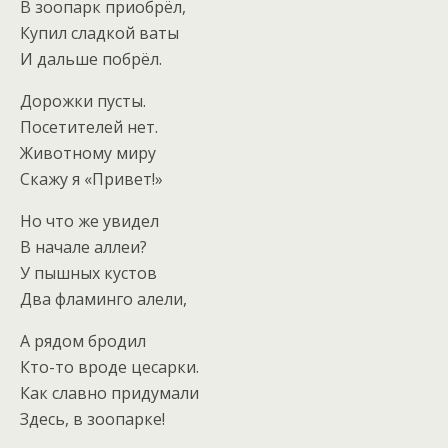
В зоопарк приобрёл,
Купил сладкой ваты
И дальше побрёл.
Дорожки пусты.
Посетителей нет.
Животному миру
Скажу я «Привет!»
Но что же увидел
В начале аллеи?
У пышных кустов
Два фламинго алели,
А рядом бродил
Кто-то вроде цесарки.
Как славно придумали
Здесь, в зоопарке!