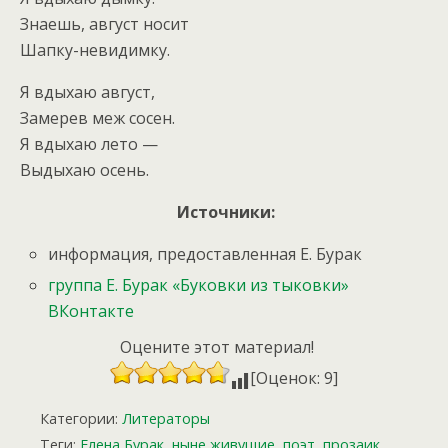
Знаешь, август носит
Шапку-невидимку.
Я вдыхаю август,
Замерев меж сосен.
Я вдыхаю лето —
Выдыхаю осень.
Источники:
информация, предоставленная Е. Бурак
группа Е. Бурак «Буковки из тыковки»
ВКонтакте
Оцените этот материал!
[Оценок: 9]
Категории:
Литераторы
Теги:
Елена Бурак
,
ныне живущие
,
поэт
,
прозаик