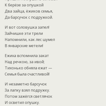
К берёзе за опушкой
Два зайца, ёжиков семья,
Да барсучок с подружкой.
И вот соловушка запел!
Зайчишке эти трели
Напомнили, как лес шумел
В январские метели!
Ежиха вспомнила закат
Над речкою, за ивой;
Тихонько обняла ежат —
Семья была счастливой!
И незаметно барсучок
За лапку взял подружку.
Потом зажёгся светлячок
И осветил опушку.