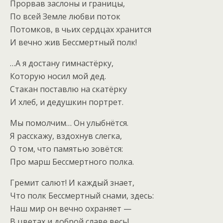
Прорвав заслоны и границы,
По всей Земле любви поток
Потомков, в чьих сердцах хранится
И вечно жив Бессмертный полк!
…А я достану гимнастёрку,
Которую носил мой дед.
Стакан поставлю на скатёрку
И хлеб, и дедушкин портрет.
Мы помолчим… Он улыбнётся.
Я расскажу, вздохнув слегка,
О том, что памятью зовётся:
Про марш Бессмертного полка.
Гремит салют! И каждый знает,
Что полк Бессмертный снами, здесь:
Наш мир он вечно охраняет —
В цветах и доброй славе весь!