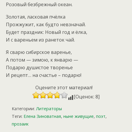
Розовый безбрежный океан.
Золотая, ласковая пчёлка
Прожжужит, как будто невзначай.
Будет праздник: Новый год и ёлка,
И с вареньем из ранеток чай.
Я сварю сибирское варенье,
А потом — зимою, к январю —
Подарю душистое творенье
И рецепт… на счастье – подарю!
Оцените этот материал!
[Оценок: 8]
Категории:
Литераторы
Теги:
Елена Зиноватная
,
ныне живущие
,
поэт
,
прозаик