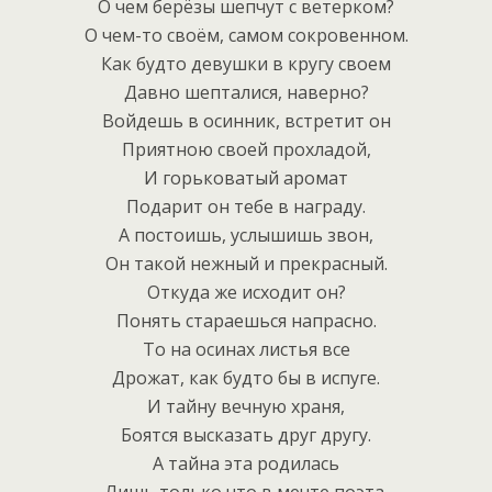
О чем берёзы шепчут с ветерком?
О чем-то своём, самом сокровенном.
Как будто девушки в кругу своем
Давно шепталися, наверно?
Войдешь в осинник, встретит он
Приятною своей прохладой,
И горьковатый аромат
Подарит он тебе в награду.
А постоишь, услышишь звон,
Он такой нежный и прекрасный.
Откуда же исходит он?
Понять стараешься напрасно.
То на осинах листья все
Дрожат, как будто бы в испуге.
И тайну вечную храня,
Боятся высказать друг другу.
А тайна эта родилась
Лишь только что в мечте поэта,