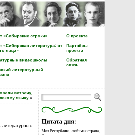
т «Сибирские строки»
О проекте
т «Сибирская литература: от
Партнёры
го лица»
проекта
ратурные видеошколы
Обратная
связь
ский литературный
санс
овели встречу,
сскому языку
»
Цитата дня:
ь литературного
Моя Республика, любимая страна,