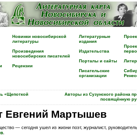
Новинки новосибирской
Литературные
Проек
литературы
издания
Проек
Произведения
Издательства
перво
новосибирских писателей
Порталы и сайты
Лите
и
Рецензии
Писательские
Сибир
организации
Ренес
сь «Щепоткой
Авторы из Сузунского района пр
посвящённую ру
эт Евгений Мартышев
ество — сегодня ушел из жизни поэт, журналист, руководител
ев
.