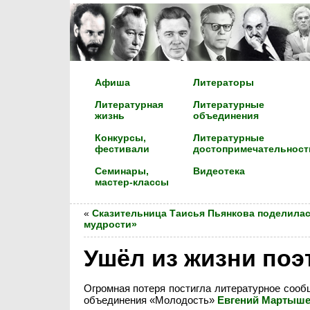
Афиша
Литераторы
Литературная
Литературные
жизнь
объединения
Конкурсы,
Литературные
фестивали
достопримечательност
Семинары,
Видеотека
мастер-классы
«
Сказительница Таисья Пьянкова поделила
мудрости»
Ушёл из жизни по
Огромная потеря постигла литературное сообщ
объединения «Молодость»
Евгений Мартыш