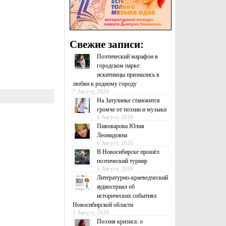
Свежие записи:
Поэтический марафон в
городском парке:
искитимцы признались в
любви к родному городу
7 Август, 2026
На Затулинке становится
громче от поэзии и музыки
6 Август, 2026
Пивоварова Юлия
Леонидовна
6 Август, 2026
В Новосибирске прошёл
поэтический турнир
5 Август, 2026
Литературно-краеведческий
аудиосериал об
исторических событиях
Новосибирской области
5 Август, 2026
Поэзия кризиса: о