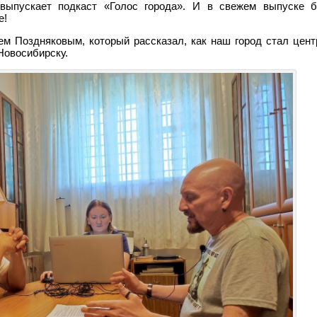
выпускает подкаст «Голос города». И в свежем выпуске б
е!
ем Поздняковым, который рассказал, как наш город стал цент
Новосибирску.