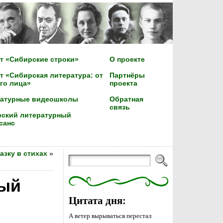
т «Сибирские строки»
О проекте
т «Сибирская литература: от
Партнёры
го лица»
проекта
ратурные видеошколы
Обратная
связь
ский литературный
санс
зку в стихах
»
ный
Цитата дня:
А ветер вырываться перестал