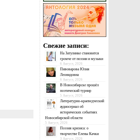
Свежие записи:
На Затулинке становится
громче от поэзии и музыки
6 Август, 2026
Пивоварова Юлия
Леонидовна
6 Август, 2026
В Новосибирске прошёл
поэтический турнир
5 Август, 2026
Литературно-краеведческий
аудиосериал об
исторических событиях
Новосибирской области
5 Август, 2026
Поэзия кризиса: о
творчестве Елены Качки
3 Август, 2026