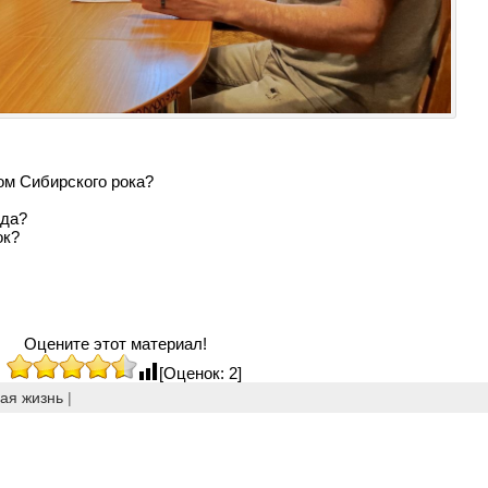
ом Сибирского рока?
ода?
ок?
Оцените этот материал!
[Оценок: 2]
ая жизнь
|