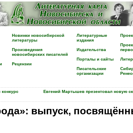
Новинки новосибирской
Литературные
Проек
литературы
издания
Проек
Произведения
Издательства
перво
новосибирских писателей
Порталы и сайты
Лите
и
Рецензии
Писательские
Сибир
организации
Ренес
 конкурс
Евгений Мартышев презентовал новую ска
рода»: выпуск, посвящён