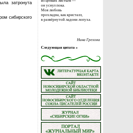
из цепких листьев —
ыла затронута
он уснул пока.
Моя любовь
прохладна, как кристалл,
ром сибирского
в развёрнутой ладони лопуха.
Нина Грехова
Следующая цитата »