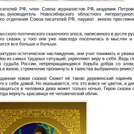
исателей РФ, член Союза журналистов РФ, академик Петро
ы, руководитель Новосибирского областного литературног
го отделения Союза писателей РФ, лауреат многих престижн
русского поэтического сказочного эпоса, написанного в русле р
го сказки, у того они уже навсегда поселилась в мыслях и
вится все больше и больше.
ратурно-эстетическое наслаждение, они учат понимать и уваж
йно из самых трудных ситуаций, укрепляют веру в себя. Ведь 
я судьба России, непрекращающаяся борьба добра со злом
а в жизни, стремление проникнуть в таинства выбранного ремесл
анная новая сказка! Сюжет её таков: деревенский паренёк
о к себе домой. Но оказывается, что это вовсе не цветок, а д
ращаться в человека дева может только ночью. Герои сказки 
гда вернуть красавице её человеческий облик.