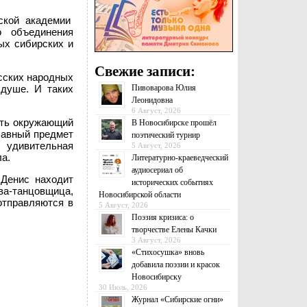
вской академии
о объединения
ых сибирских и
Свежие записи:
усских народных
Пивоварова Юлия
 душе. И таких
Леонидовна
6 Август, 2026
ать окружающий
В Новосибирске прошёл
главный предмет
поэтический турнир
, удивительная
5 Август, 2026
а.
Литературно-краеведческий
аудиосериал об
 Денис находит
исторических событиях
ева-танцовщица,
Новосибирской области
отправляются в
5 Август, 2026
Поэзия кризиса: о
творчестве Елены Качки
3 Август, 2026
«Стихосушка» вновь
добавила поэзии и красок
Новосибирску
30 Июль, 2026
Журнал «Сибирские огни»