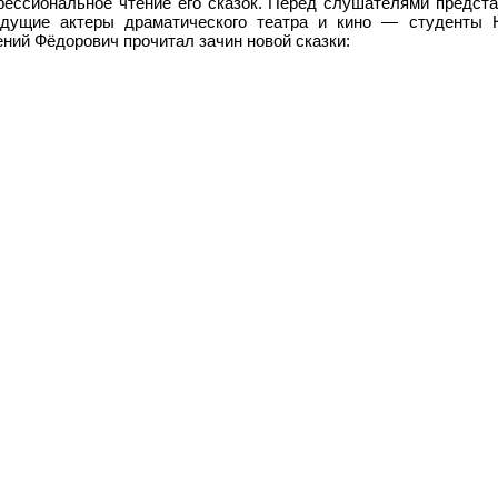
ессиональное чтение его сказок. Перед слушателями предста
дущие актеры драматического театра и кино — студенты Н
ений Фёдорович прочитал зачин новой сказки: