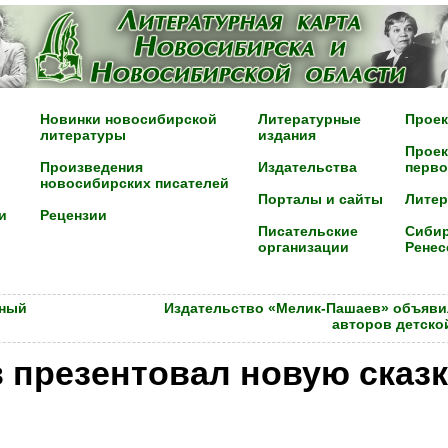
Новинки новосибирской
Литературные
Проек
литературы
издания
Проек
Произведения
Издательства
перво
новосибирских писателей
Порталы и сайты
Лите
и
Рецензии
Писательские
Сибир
организации
Ренес
нный
Издательство «Мелик-Пашаев» объяви
авторов детско
презентовал новую сказк