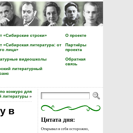
т «Сибирские строки»
О проекте
т «Сибирская литература: от
Партнёры
го лица»
проекта
ратурные видеошколы
Обратная
связь
ский литературный
санс
ло конкурс для
й литературы
»
у в
Цитата дня:
Открывал я себя осторожно,