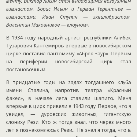
мечту. Виктор Лисин стал выдающимся воздушным
гимнастом. Борис Ильин и Герман Терентъев —
гимнастами, Иван Ступин — эквилибристом,
Валентин Маковников — клоуном».
В 1934 году народный артист республики Алибек
Тузарович Кантемиров впервые в новосибирском
цирке поставил пантомиму «Абрек Заур». Первым
на периферии новосибирский цирк стал
постановочным.
В тридцатые годы на задах тогдашнего клуба
имени Сталина, напротив театра «Красный
факел», в начале лета ставили шапито. Меня
впервые в цирк привели в 1943 году. Первое, что я
увидел, — дуровских животных, гигантскую
слониху Рези. Кто ж тогда знал, что через много
лет я познакомлюсь с Рези… Не знал я тогда, что в