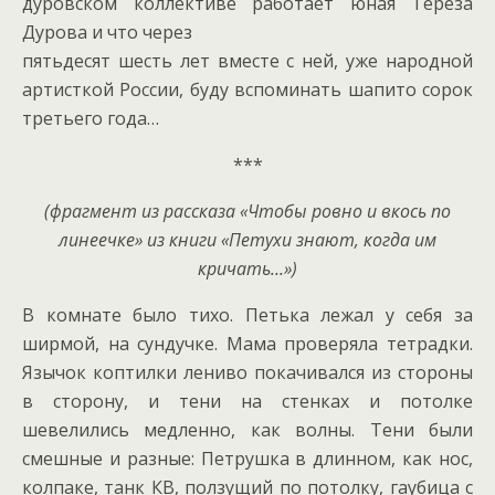
дуровском коллективе работает юная Тереза
Дурова и что через
пятьдесят шесть лет вместе с ней, уже народной
артисткой России, буду вспоминать шапито сорок
третьего года…
***
(фрагмент из рассказа «Чтобы ровно и вкось по
линеечке» из книги «Петухи знают, когда им
кричать…»)
В комнате было тихо. Петька лежал у себя за
ширмой, на сундучке. Мама проверяла тетрадки.
Язычок коптилки лениво покачивался из стороны
в сторону, и тени на стенках и потолке
шевелились медленно, как волны. Тени были
смешные и разные: Петрушка в длинном, как нос,
колпаке, танк КВ, ползущий по потолку, гаубица с