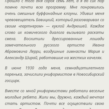
Прошло с того дня сорок семь лет, а я до сих пор
помню почти всю программу. Мне понравились
очень смешные буффонадные клоуны. Удивил меня
чревовещатель Бавицкий, который разговаривал со
своим «партнером» — куклой Андрюшей. Каждое
слово их комического диалога вызывало раскаты
смеха. Восхитили дрессированные лошади
замечательного русского артиста Ивана
Абрамовича Лерри, воздушные гимнасты Мария и
Александр Ширай, работавшие на жестких качелях.
В июне 1930 года меня, семнадцатилетнего
паренька, зачислили униформистом в Новосибирский
госцирк.
Вместе со мной униформистами работали веселые
молодые ребята. Жили мы, дружно, каждый мечтал
стать артистом. Почти все осуществили свою