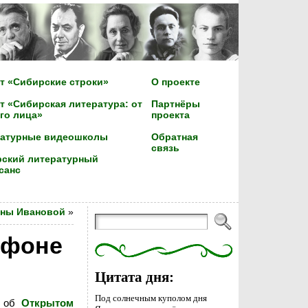
т «Сибирские строки»
О проекте
т «Сибирская литература: от
Партнёры
го лица»
проекта
ратурные видеошколы
Обратная
связь
ский литературный
санс
ьяны Ивановой
»
офоне
Цитата дня:
Под солнечным куполом дня
и об
Открытом