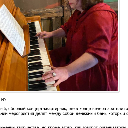
 N?
ый, сборный концерт-квартирник, где в конце вечера зрители г
ании мероприятия делят между собой денежный банк, который 
жении творчества, но кроме этого, как говорят организаторы,