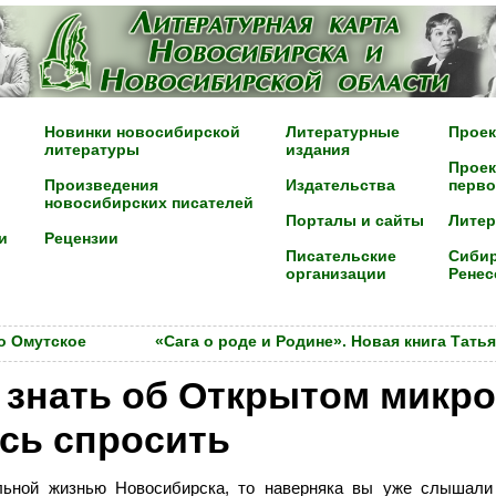
Новинки новосибирской
Литературные
Проек
литературы
издания
Проек
Произведения
Издательства
перво
новосибирских писателей
Порталы и сайты
Лите
и
Рецензии
Писательские
Сибир
организации
Ренес
о Омутское
«Сага о роде и Родине». Новая книга Тат
и знать об Открытом микр
ись спросить
альной жизнью Новосибирска, то наверняка вы уже слышал