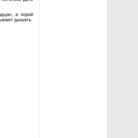
рдца», а порой
абывают дышать.