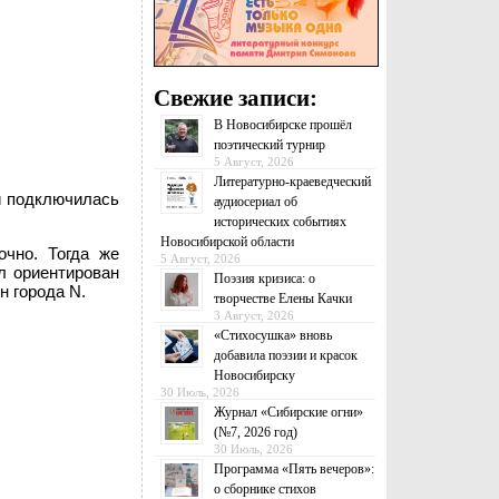
Свежие записи:
В Новосибирске прошёл
поэтический турнир
5 Август, 2026
Литературно-краеведческий
й подключилась
аудиосериал об
исторических событиях
Новосибирской области
чно. Тогда же
5 Август, 2026
л ориентирован
Поэзия кризиса: о
 города N.
творчестве Елены Качки
3 Август, 2026
«Стихосушка» вновь
добавила поэзии и красок
Новосибирску
30 Июль, 2026
Журнал «Сибирские огни»
(№7, 2026 год)
30 Июль, 2026
Программа «Пять вечеров»:
о сборнике стихов