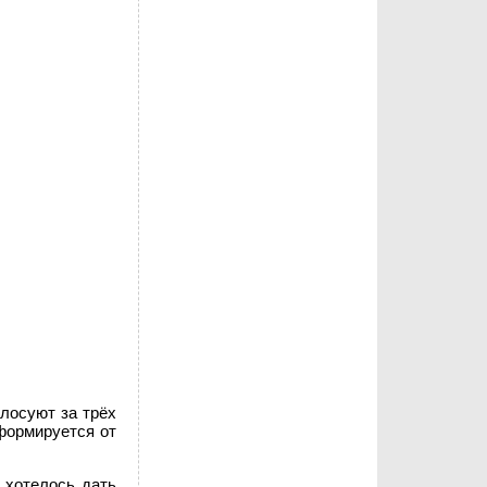
олосуют за трёх
формируется от
 хотелось дать