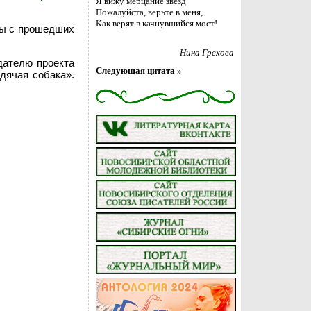
Я вижу мерцание звёзд
Пожалуйста, верьте в меня,
Как верят в качнувшийся мост!
нты с прошедших
Нина Грехова
дателю проекта
Следующая цитата »
дячая собака».