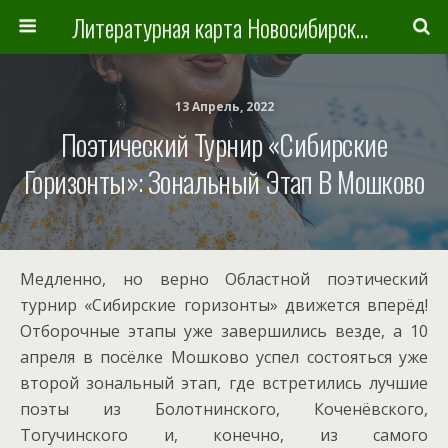
Литературная карта Новосибирска и Новосибирской области
13 Апрель, 2022
Поэтический Турнир «Сибирские
Горизонты»: Зональный Этап В Мошково
Медленно, но верно Областной поэтический
турнир «Сибирские горизонты» движется вперёд!
Отборочные этапы уже завершились везде, а 10
апреля в посёлке Мошково успел состояться уже
второй зональный этап, где встретились лучшие
поэты из Болотнинского, Коченёвского,
Тогучинского и, конечно, из самого