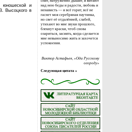
спит, натруженно дышит, и витают
й юношеской и
над нею беды и радости, любовь и
В. Высоцкого в
ненависть — и всё горит, всё не
гаснет моя серебряная паутинка,
но свет её отдалённей, слабей,
утихают во мне звуки прошлого,
блекнут краски, чтоб снова
озариться, засиять, когда сделается
мне невыносимо жить и захочется
успокоения.
Виктор Астафьев
, «Ода Русскому
огороду»
Следующая цитата »