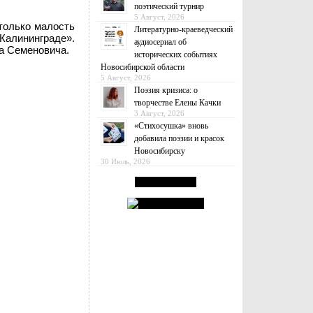
поэтический турнир
5 Август, 2026
только малость
Литературно-краеведческий
Калининграде».
аудиосериал об
а Семеновича.
исторических событиях
Новосибирской области
5 Август, 2026
Поэзия кризиса: о
творчестве Елены Качки
3 Август, 2026
«Стихосушка» вновь
добавила поэзии и красок
Новосибирску
30 Июль, 2026