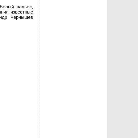
Белый вальс»,
лнил известные
андр Чернышев