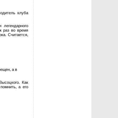
водитель клуба
 легендарного
к раз во время
ка. Считается,
ещен, а в
Высоцкого. Как
помнить, а его