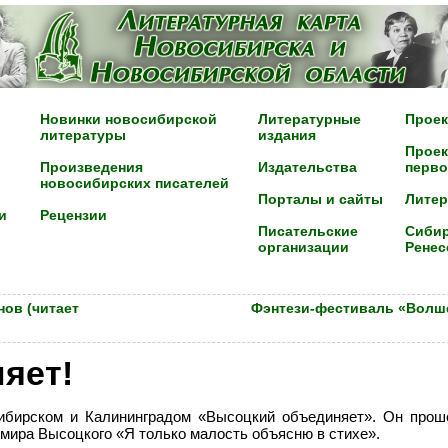
Новинки новосибирской
Литературные
Проек
литературы
издания
Проек
Произведения
Издательства
перво
новосибирских писателей
Порталы и сайты
Лите
и
Рецензии
Писательские
Сибир
организации
Ренес
ов (читает
Фэнтези-фестиваль «Вол
яет!
ибирском и Калининградом «Высоцкий объединяет». Он прош
ира Высоцкого «Я только малость объясню в стихе».