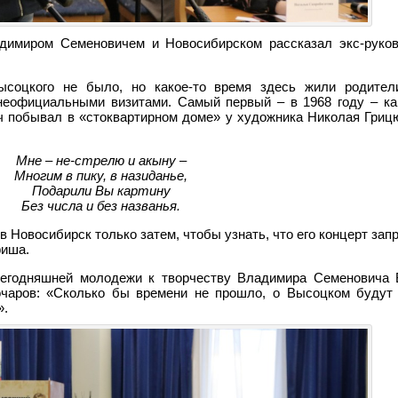
димиром Семеновичем и Новосибирском рассказал экс-руко
соцкого не было, но какое-то время здесь жили родители
неофициальными визитами. Самый первый – в 1968 году – ка
ч побывал в «стоквартирном доме» у художника Николая Грицю
Мне – не-стрелю и акыну –
Многим в пику, в назиданье,
Подарили Вы картину
Без числа и без названья.
 Новосибирск только затем, чтобы узнать, что его концерт запр
фиша.
егодняшней молодежи к творчеству Владимира Семеновича 
очаров: «Сколько бы времени не прошло, о Высоцком будут 
».