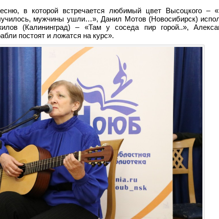
песню, в которой встречается любимый цвет Высоцкого – «
лучилось, мужчины ушли…», Данил Мотов (Новосибирск) испо
лов (Калининград) – «Там у соседа пир горой..», Алекс
бли постоят и ложатся на курс».