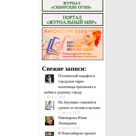
Свежие записи:
Поэтический марафон в
городском парке:
искитимцы признались в
любви к родному городу
7 Август, 2026
На Затулинке становится
громче от поэзии и музыки
6 Август, 2026
Пивоварова Юлия
Леонидовна
6 Август, 2026
В Новосибирске прошёл