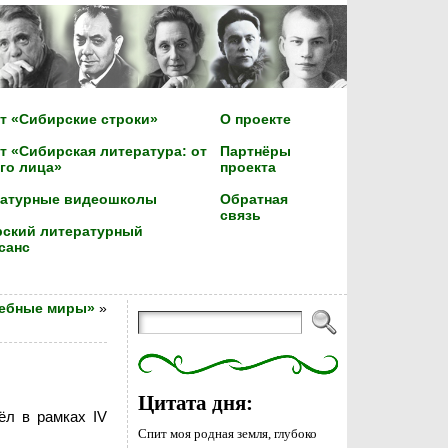
т «Сибирские строки»
О проекте
т «Сибирская литература: от
Партнёры
го лица»
проекта
ратурные видеошколы
Обратная
связь
ский литературный
санс
шебные миры»
»
Цитата дня:
ёл в рамках IV
Спит моя родная земля, глубоко