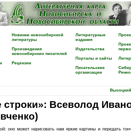
Новинки новосибирской
Литературные
Проек
литературы
издания
Проек
Произведения
Издательства
перво
новосибирских писателей
Порталы и сайты
Лите
и
Рецензии
Писательские
Сибир
организации
Ренес
Высоцкий
 строки»: Всеволод Иван
евченко)
й: оно может нарисовать нам яркие картины и передать тон