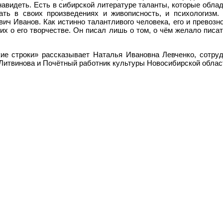
навидеть. Есть в сибирской литературе таланты, которые обла
ать в своих произведениях и живописность, и психологизм.
 Иванов. Как истинно талантливого человека, его и превозно
 о его творчестве. Он писал лишь о том, о чём желало писат
е строки» рассказывает Наталья Ивановна Левченко, сотруд
 Литвинова и Почётный работник культуры Новосибирской облас