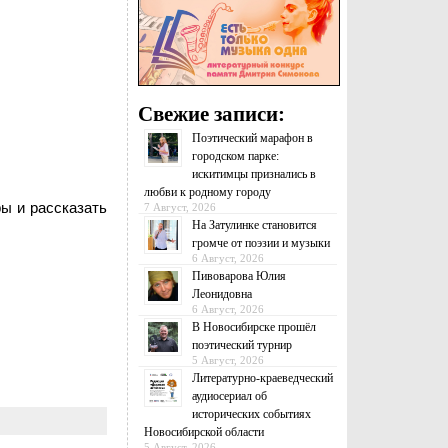
Свежие записи:
Поэтический марафон в
городском парке:
искитимцы признались в
любви к родному городу
ы и рассказать
7 Август, 2026
На Затулинке становится
громче от поэзии и музыки
6 Август, 2026
Пивоварова Юлия
Леонидовна
6 Август, 2026
В Новосибирске прошёл
поэтический турнир
5 Август, 2026
Литературно-краеведческий
аудиосериал об
исторических событиях
Новосибирской области
5 Август, 2026