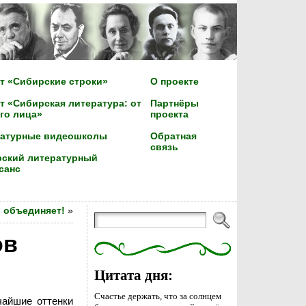
т «Сибирские строки»
О проекте
т «Сибирская литература: от
Партнёры
го лица»
проекта
ратурные видеошколы
Обратная
связь
ский литературный
санс
 объединяет!
»
ов
Цитата дня:
Счастье держать, что за солнцем
чайшие оттенки