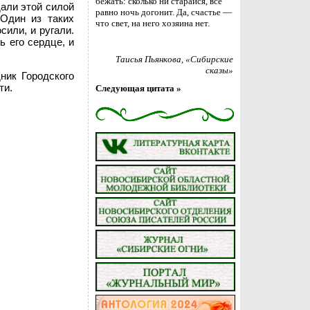
бежать: сколько ни старайся, всё
дали этой силой
равно ночь догонит. Да, счастье —
 Один из таких
что свет, на него хозяина нет.
сили, и ругали.
ь его сердце, и
Таисья Пьянкова
, «Сибирские
сказы»
ник Городского
ти.
Следующая цитата »