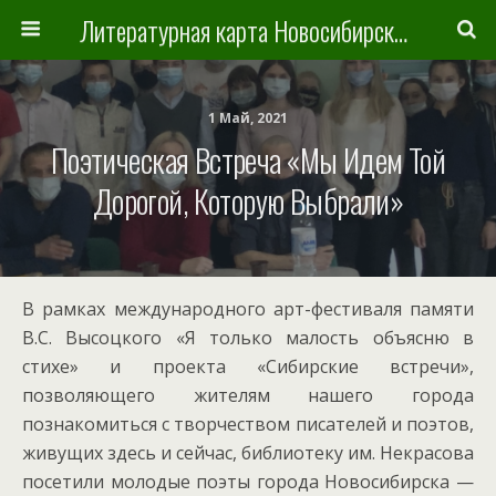
Литературная карта Новосибирска и Новосибирской области
1 Май, 2021
Поэтическая Встреча «Мы Идем Той
Дорогой, Которую Выбрали»
В рамках международного арт-фестиваля памяти
В.С. Высоцкого «Я только малость объясню в
стихе» и проекта «Сибирские встречи»,
позволяющего жителям нашего города
познакомиться с творчеством писателей и поэтов,
живущих здесь и сейчас, библиотеку им. Некрасова
посетили молодые поэты города Новосибирска —