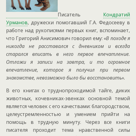
Писатель
Кондратий
Урманов
, дружески помогавший Г.А. Федосееву в
работе над рукописями первых книг, вспоминает,
что Григорий Анисимович говорил ему:
«В походе я
никогда не расставался с дневником и всегда
старался вписать в него первое впечатление.
Отложи я записи на завтра, и то огромное
впечатление, которое я получил при первом
знакомстве, невозможно было бы восстановить».
В его книгах о труднопроходимой тайге, диких
животных, кочевниках-эвенках основной темой
является человек с его качествами: благородством,
целеустремленностью и умением прийти на
помощь в трудную минуту. Через все книги
писателя проходит тема нравственной силы