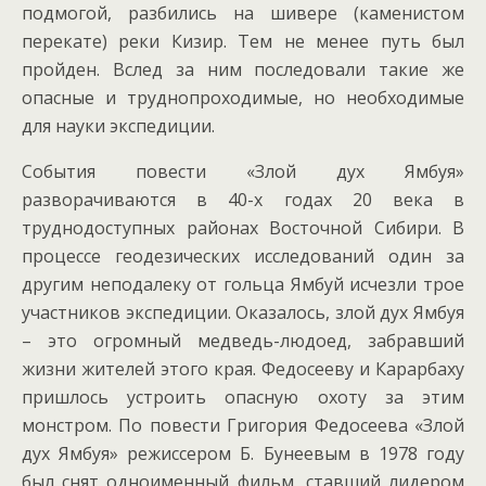
подмогой, разбились на шивере (каменистом
перекате) реки Кизир. Тем не менее путь был
пройден. Вслед за ним последовали такие же
опасные и труднопроходимые, но необходимые
для науки экспедиции.
События повести «Злой дух Ямбуя»
разворачиваются в 40-х годах 20 века в
труднодоступных районах Восточной Сибири. В
процессе геодезических исследований один за
другим неподалеку от гольца Ямбуй исчезли трое
участников экспедиции. Оказалось, злой дух Ямбуя
– это огромный медведь-людоед, забравший
жизни жителей этого края. Федосееву и Карарбаху
пришлось устроить опасную охоту за этим
монстром. По повести Григория Федосеева «Злой
дух Ямбуя» режиссером Б. Бунеевым в 1978 году
был снят одноименный фильм, ставший лидером