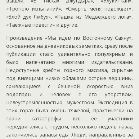
вышли: «В тисках Джугдыра», «Улукиткан»,
«Тропою испытаний», «Смерть меня подождет»,
«Злой дух Ямбуя», «Пашка из Медвежьего лога»,
«Таежные повести» и другие.
Произведение «Мы идем по Восточному Саяну»,
основанное на дневниковых заметках, сразу после
публикации стало удивительно популярным и
было напечатано многими издательствами.
Недоступные хребты горного массива, скрытые
под висящими низко облаками острые вершины,
срывающиеся с бешеной скоростью вниз
водопады и человек с его упорством,
целеустремленностью, мужеством. Экспедиция в
этих горах была очень тяжелой, практически на
грани катастрофы: все ее участники
передвигались с трудом, несколько недель назад
закончились запасы еды. Люди, направленные за