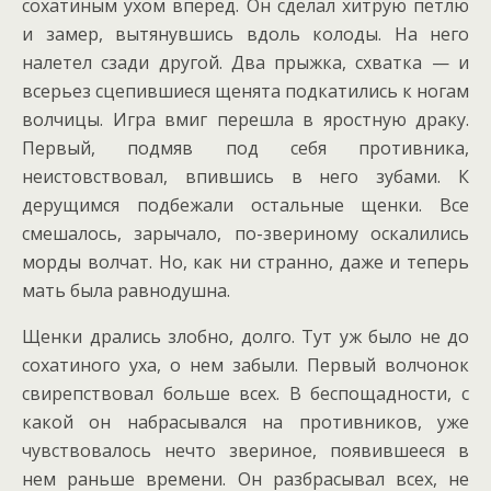
сохатиным ухом вперед. Он сделал хитрую петлю
и замер, вытянувшись вдоль колоды. На него
налетел сзади другой. Два прыжка, схватка — и
всерьез сцепившиеся щенята подкатились к ногам
волчицы. Игра вмиг перешла в яростную драку.
Первый, подмяв под себя противника,
неистовствовал, впившись в него зубами. К
дерущимся подбежали остальные щенки. Все
смешалось, зарычало, по-звериному оскалились
морды волчат. Но, как ни странно, даже и теперь
мать была равнодушна.
Щенки дрались злобно, долго. Тут уж было не до
сохатиного уха, о нем забыли. Первый волчонок
свирепствовал больше всех. В беспощадности, с
какой он набрасывался на противников, уже
чувствовалось нечто звериное, появившееся в
нем раньше времени. Он разбрасывал всех, не