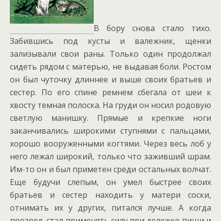
В бору снова стало тихо.
Забившись под кусты и валежник, щенки
зализывали свои раны. Только один продолжал
сидеть рядом с матерью, не выдавая боли. Ростом
он был чуточку длиннее и выше своих братьев и
сестер. По его спине ремнем сбегала от шеи к
хвосту темная полоска. На груди он носил родовую
светлую манишку. Прямые и крепкие ноги
заканчивались широкими ступнями с пальцами,
хорошо вооруженными когтями. Через весь лоб у
него лежал широкий, только что заживший шрам.
Им-то он и был приметен среди остальных волчат.
Еще будучи слепым, он умел быстрее своих
братьев и сестер находить у матери соски,
отнимать их у других, питался лучше. А когда
прозрел, стал применять силу при дележке пищи и