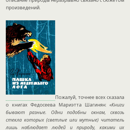
описание природы неразрывно связано с сюжетом
произведений.
Пожалуй, точнее всех сказала
о книгах Федосеева Мариэтта Шагинян:
«Книги
бывают разные. Одни подобны окнам, сквозь
стекла которых (светлые или мутные) читатель
лишь наблюдает людей и природу, какими их