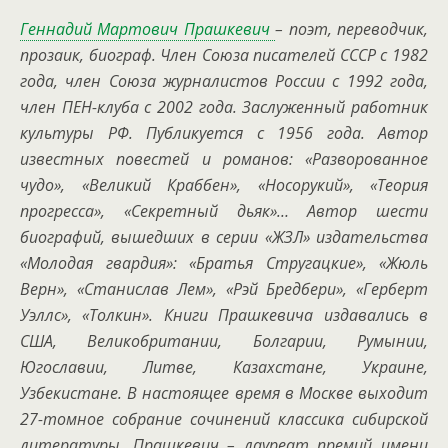
Геннадий Мартович Прашкевич
– поэт, переводчик,
прозаик, биограф. Член Союза писателей СССР с 1982
года, член Союза журналистов России с 1992 года,
член ПЕН-клуба с 2002 года. Заслуженный работник
культуры РФ. Публикуется с 1956 года. Автор
известных повестей и романов: «Разворованное
чудо», «Великий Краббен», «Носорукий», «Теория
прогресса», «Секретный дьяк»… Автор шести
биографий, вышедших в серии «ЖЗЛ» издательства
«Молодая гвардия»: «Братья Стругацкие», «Жюль
Верн», «Станислав Лем», «Рэй Бредбери», «Герберт
Уэллс», «Толкин». Книги Прашкевича издавались в
США, Великобритании, Болгарии, Румынии,
Югославии, Литве, Казахстане, Украине,
Узбекистане. В настоящее время в Москве выходит
27-томное собрание сочинений классика сибирской
литературы. Прашкевич – лауреат премий имени