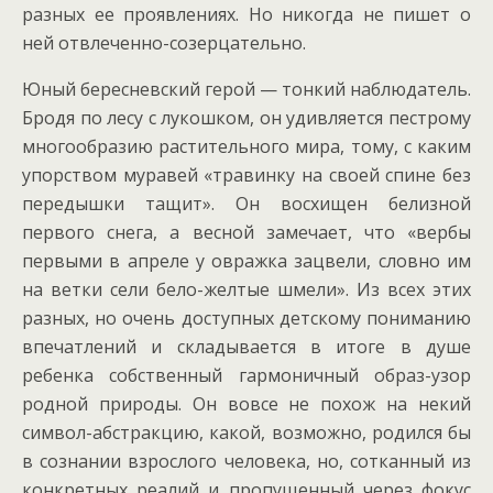
разных ее проявлениях. Но никогда не пишет о
ней отвлеченно-созерцательно.
Юный бересневский герой — тонкий наблюдатель.
Бродя по лесу с лукошком, он удивляется пестрому
многообразию растительного мира, тому, с каким
упорством муравей «травинку на своей спине без
передышки тащит». Он восхищен белизной
первого снега, а весной замечает, что «вербы
первыми в апреле у овражка зацвели, словно им
на ветки сели бело-желтые шмели». Из всех этих
разных, но очень доступных детскому пониманию
впечатлений и складывается в итоге в душе
ребенка собственный гармоничный образ-узор
родной природы. Он вовсе не похож на некий
символ-абстракцию, какой, возможно, родился бы
в сознании взрослого человека, но, сотканный из
конкретных реалий и пропущенный через фокус