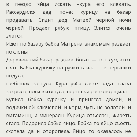
в гнездо яйца искать –кура его клевать.
Рассердился дед, понес курицу на базар
продавать. Сидит дед Матвей черной ночи
черней. Продает рябую птицу. Злится, очень
злится.
Идет по базару бабка Матрена, знакомым раздает
поклоны.
Деревенский базар роднею богат — тот кум, этот
сват. Бабка курочку на ручки взяла — в перышки
подула,
гребешок загнула. Кура ряба ласке рада- глаза
закрыла, ноги вытянула, перышки растопорщила.
Купила бабка курочку и принесла домой, и
водички ей ключевой, и корм, чуть не золотой, и
витамины, и минералы. Курица отъелась, жиреть
стала. Подарила бабке яйцо. Бабка то яйцо съесть
схотела да и оторопела. Яйцо то оказалось не