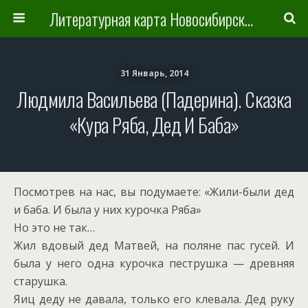
Литературная карта Новосибирска и Новосибирской области
31 Январь, 2014
Людмила Васильева (Падерина). Сказка
«Кура Ряба, Дед И Баба»
Посмотрев на нас, вы подумаете: «Жили-были дед
и баба. И была у них курочка Ряба»
Но это не так…
Жил вдовый дед Матвей, на поляне пас гусей. И
была у него одна курочка пеструшка — древняя
старушка.
Яиц деду не давала, только его клевала. Дед руку