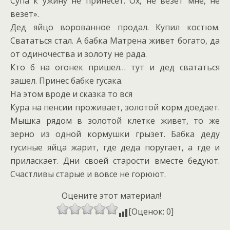
Супа к ужину не принесет. Ох, не везет мне, не
везет».
Дед яйцо ворованное продал. Купил костюм.
Свататься стал. А бабка Матрена живет богато, да
от одиночества и золоту не рада.
Кто б на огонек пришел… тут и дед свататься
зашел. Принес бабке гусака.
На этом вроде и сказка то вся
Кура на пенсии проживает, золотой корм доедает.
Мышка рядом в золотой клетке живет, то же
зерно из одной кормушки грызет. Бабка деду
гусиные яйца жарит, где деда поругает, а где и
приласкает. Дни своей старости вместе бедуют.
Счастливы старые и вовсе не горюют.
Оцените этот материал!
[Оценок: 0]