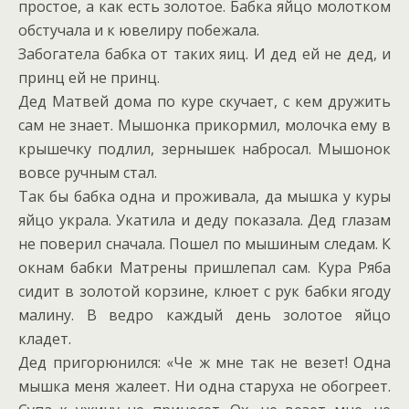
простое, а как есть золотое. Бабка яйцо молотком
обстучала и к ювелиру побежала.
Забогатела бабка от таких яиц. И дед ей не дед, и
принц ей не принц.
Дед Матвей дома по куре скучает, с кем дружить
сам не знает. Мышонка прикормил, молочка ему в
крышечку подлил, зернышек набросал. Мышонок
вовсе ручным стал.
Так бы бабка одна и проживала, да мышка у куры
яйцо украла. Укатила и деду показала. Дед глазам
не поверил сначала. Пошел по мышиным следам. К
окнам бабки Матрены пришлепал сам. Кура Ряба
сидит в золотой корзине, клюет с рук бабки ягоду
малину. В ведро каждый день золотое яйцо
кладет.
Дед пригорюнился: «Че ж мне так не везет! Одна
мышка меня жалеет. Ни одна старуха не обогреет.