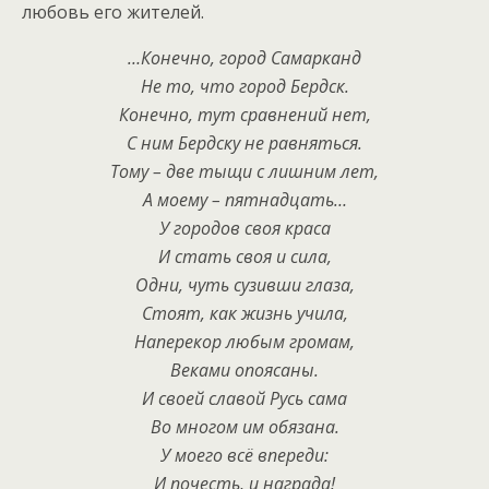
любовь его жителей.
…Конечно, город Самарканд
Не то, что город Бердск.
Конечно, тут сравнений нет,
С ним Бердску не равняться.
Тому – две тыщи с лишним лет,
А моему – пятнадцать…
У городов своя краса
И стать своя и сила,
Одни, чуть сузивши глаза,
Стоят, как жизнь учила,
Наперекор любым громам,
Веками опоясаны.
И своей славой Русь сама
Во многом им обязана.
У моего всё впереди:
И почесть, и награда!