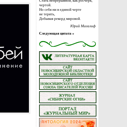
Стать непрерывной, как росчерк,
чертой.
Но себя ни в единой черте
не терять,
Добывая рекорд мировой.
Юрий Магалиф
Следующая цитата »