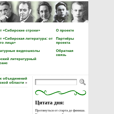
т «Сибирские строки»
О проекте
т «Сибирская литература: от
Партнёры
го лица»
проекта
ратурные видеошколы
Обратная
связь
ский литературный
санс
х объединений
ской области
»
Цитата дня:
Протянуться от старта до финиша.