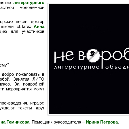
анятие
литературного
тной молодёжной
орских песен, доктор
й школы «Шаги»
Анна
цию для участников
чему?
 добро пожаловать в
юбой. Занятия ЛИТО
иков. За подробной
ти мероприятия могут
роизведения, играют,
уждают тексты друг
на Темникова
. Помощник руководителя –
Ирина Петрова
.