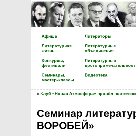
Афиша
Литераторы
Литературная
Литературные
жизнь
объединения
Конкурсы,
Литературные
фестивали
достопримечательност
Семинары,
Видеотека
мастер-классы
«
Клуб «Новая Атмосфера» провёл поэтичес
Cеминар литерату
ВОРОБЕЙ»