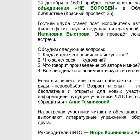
14 декабря в 16:00 пройдёт семинарское з
объединения «НЕ ВОРОБЕЙ»
в Облас
библиотеке (Красный проспект, 26).
Гостьей клуба станет поэт, исполнитель авт
философских наук и ведущая литературно
Натановна Быстрова
. Она проведёт лек
встречи.
Обсудим следующие вопросы:
1. Когда и для чего появилось искусство?
2. Что за человек — художник?
3. Что говорит произведение об авторе и мире?
4. Все ли одинаково понимают искусство и по
Если вы пишете или только собираетесь —
ряды «неворобьёв»! Возраст и опыт — л
бесплатные и открыты для новых участн
информацией будущие участники ЛИТО и гос
обращаться к
Анне Темниковой
.
На встречах участники читают и обсуждают п
выполняют литературные упражнения, обс
друга.
Руководители ЛИТО —
Игорь Корниенко
и
Ан