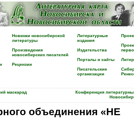
Новинки новосибирской
Литературные
Проек
литературы
издания
Проек
Произведения
Издательства
перво
новосибирских писателей
Порталы и сайты
Лите
и
Рецензии
Писательские
Сибир
организации
Ренес
кий маскарад
Конференция литературны
Новосибир
рного объединения «НЕ