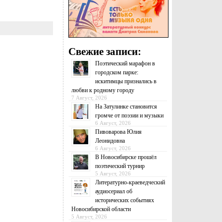
Свежие записи:
Поэтический марафон в
городском парке:
искитимцы признались в
любви к родному городу
7 Август, 2026
На Затулинке становится
громче от поэзии и музыки
6 Август, 2026
Пивоварова Юлия
Леонидовна
6 Август, 2026
В Новосибирске прошёл
поэтический турнир
5 Август, 2026
Литературно-краеведческий
аудиосериал об
исторических событиях
Новосибирской области
5 Август, 2026