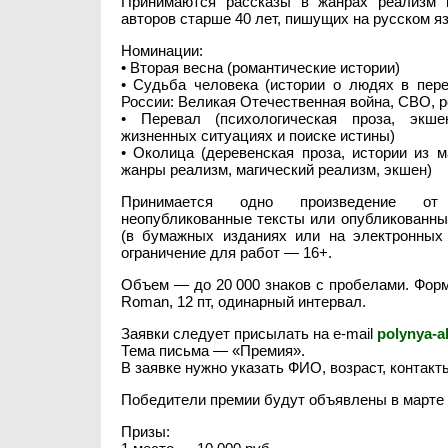
Принимаются рассказы в жанрах реализм 
авторов старше 40 лет, пишущих на русском я
Номинации:
• Вторая весна (романтические истории)
• Судьба человека (истории о людях в пер
России: Великая Отечественная война, СВО, 
• Перевал (психологическая проза, экш
жизненных ситуациях и поиске истины)
• Околица (деревенская проза, истории из м
жанры реализм, магический реализм, экшен)
Принимается одно произведение от 
неопубликованные тексты или опубликованные
(в бумажных изданиях или на электронных 
ограничение для работ — 16+.
Объем — до 20 000 знаков с пробелами. Форм
Roman, 12 пт, одинарный интервал.
Заявки следует присылать на e-mail
polynya-a
Тема письма — «Премия».
В заявке нужно указать ФИО, возраст, контакт
Победители премии будут объявлены в марте 2
Призы: