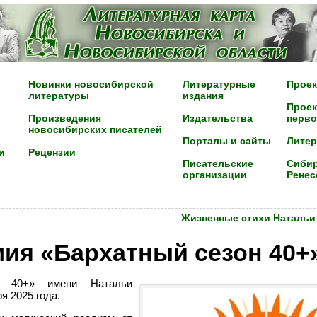
Новинки новосибирской
Литературные
Проек
литературы
издания
Проек
Произведения
Издательства
перво
новосибирских писателей
Порталы и сайты
Лите
и
Рецензии
Писательские
Сибир
организации
Ренес
Жизненные стихи Натальи
ия «Бархатный сезон 40+
н 40+» имени Натальи
я 2025 года.