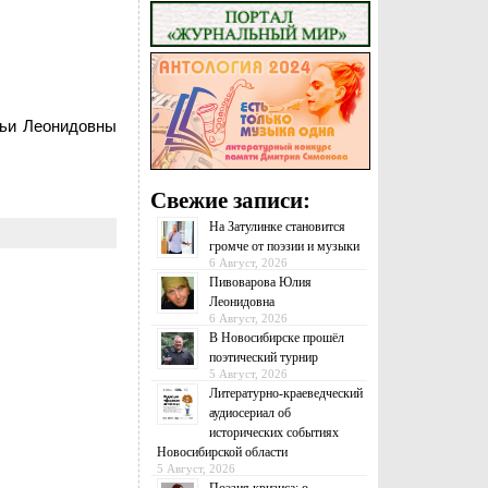
льи Леонидовны
Свежие записи:
На Затулинке становится
громче от поэзии и музыки
6 Август, 2026
Пивоварова Юлия
Леонидовна
6 Август, 2026
В Новосибирске прошёл
поэтический турнир
5 Август, 2026
Литературно-краеведческий
аудиосериал об
исторических событиях
Новосибирской области
5 Август, 2026
Поэзия кризиса: о