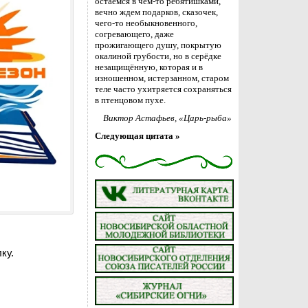
остаемся в чём-то ребятишками,
вечно ждем подарков, сказочек,
чего-то необыкновенного,
согревающего, даже
прожигающего душу, покрытую
окалиной грубости, но в серёдке
незащищённую, которая и в
изношенном, истерзанном, старом
теле часто ухитряется сохраняться
в птенцовом пухе.
Виктор Астафьев
, «Царь-рыба»
Следующая цитата »
ку.