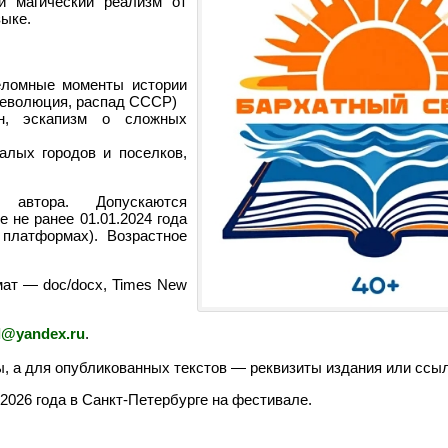
и магический реализм от
зыке.
еломные моменты истории
революция, распад СССР)
ен, эскапизм о сложных
алых городов и поселков,
автора. Допускаются
 не ранее 01.01.2024 года
платформах). Возрастное
ат — doc/docx, Times New
l@yandex.ru
.
ы, а для опубликованных текстов — реквизиты издания или ссыл
026 года в Санкт-Петербурге на фестивале.