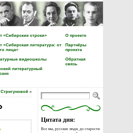
т «Сибирские строки»
О проекте
т «Сибирская литература: от
Партнёры
го лица»
проекта
ратурные видеошколы
Обратная
связь
ский литературный
санс
 Стригуновой
»
»
Цитата дня:
Все мы, русские люди, до старости