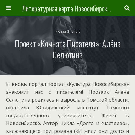
Литературная карта Новосибирска и Новосибирской области
15 Май, 2025
Проект «Комната Писателя»: Алёна
Селютина
И вновь портал портал «Культура Новосибирска»
знакомит нас с писателем! Прозаик Алёна
Селютина родилась и выросла в Томской области,
окончила Юридический институт Томского
государственного университета. Живёт в
Новосибирске. Автор цикла «Долго и счастливо»,
включающего три романа («И жили они долго и