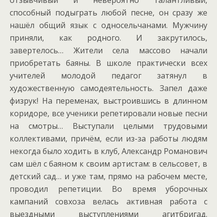
способный подыграть любой песне, он сразу же
нашёл общий язык с односельчанами. Мужчину
приняли, как родного. И закрутилось,
завертелось… Жители села массово начали
приобретать баяны. В школе практически всех
учителей молодой педагог затянул в
художественную самодеятельность. Запел даже
физрук! На переменах, выстроившись в длинном
коридоре, все ученики репетировали новые песни
на смотры… Выступали целыми трудовыми
коллективами, причём, если из-за работы людям
некогда было ходить в клуб, Александр Романович
сам шёл с баяном к своим артистам: в сельсовет, в
детский сад… и уже там, прямо на рабочем месте,
проводил репетиции. Во время уборочных
кампаний совхоза велась активная работа с
выездными выступлениями агитбригад.