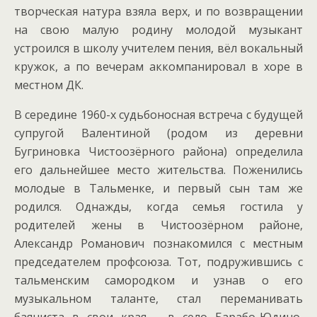
творческая натура взяла верх, и по возвращении
на свою малую родину молодой музыкант
устроился в школу учителем пения, вёл вокальный
кружок, а по вечерам аккомпанировал в хоре в
местном ДК.
В середине 1960-х судьбоносная встреча с будущей
супругой Валентиной (родом из деревни
Бугриновка Чистоозёрного района) определила
его дальнейшее место жительства. Поженились
молодые в Тальменке, и первый сын там же
родился. Однажды, когда семья гостила у
родителей жены в Чистоозёрном районе,
Александр Романович познакомился с местным
председателем профсоюза. Тот, подружившись с
тальменским самородком и узнав о его
музыкальном таланте, стал переманивать
баяниста в свои края – в село Барабо-Юдино,