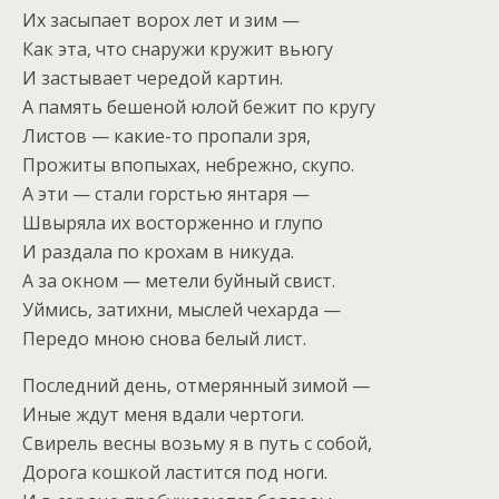
Их засыпает ворох лет и зим —
Как эта, что снаружи кружит вьюгу
И застывает чередой картин.
А память бешеной юлой бежит по кругу
Листов — какие-то пропали зря,
Прожиты впопыхах, небрежно, скупо.
А эти — стали горстью янтаря —
Швыряла их восторженно и глупо
И раздала по крохам в никуда.
А за окном — метели буйный свист.
Уймись, затихни, мыслей чехарда —
Передо мною снова белый лист.
Последний день, отмерянный зимой —
Иные ждут меня вдали чертоги.
Свирель весны возьму я в путь с собой,
Дорога кошкой ластится под ноги.