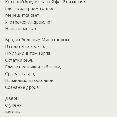
Который бредёт на той флейты мотив.
Где-то за краем тоннеля
Мерещится свет,
И отражения дремлют,
Навеки застыв.
Бродит больным Минотавром
В сплетеньях метро,
По лабиринтам теряя
Остатки себя,
Глушит коньяк и таблетки,
Срывая тавро,
На миллионы осколков
Сознанье дробя.
Двери,
ступени,
вагоны,