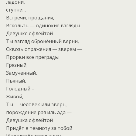
ладони,
ступни…
Встречи, прощания,
Вскользь — одинокие взгляды…
Девушке с флейтой
Ты взгляд обронённый верни,
Сквозь отражения — зверем —
Прорви все преграды.
Грязный,
Замученный,
Пьяный,
Голодный –
Живой,
Ты — человек или зверь,
порождение рая иль ада —
Девушка с флейтой
Придёт в темноту за тобой
И заплетёт твою душу