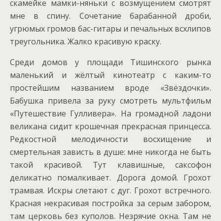
скамейке мамки-няньки с возмущением смотрят
мне в спину. Сочетание барабанной дроби,
угрюмых громов бас-гитары и печальных всхлипов
треугольника. Жалко красивую краску.
Среди домов у площади Тишинского рынка
маленький и жёлтый кинотеатр с каким-то
простейшим названием вроде «Звёздочки».
Бабушка привела за руку смотреть мультфильм
«Путешествие Гулливера». На громадной ладони
великана сидит крошечная прекрасная принцесса.
Редкостной мелодичности восхищение и
смертельная зависть в душе: мне никогда не быть
такой красивой. Тут клавишные, саксофон
деликатно помалкивает. Дорога домой. Грохот
трамвая. Искры слетают с дуг. Грохот встречного.
Красная некрасивая постройка за серым забором,
там церковь без куполов. Незрячие окна. Там не