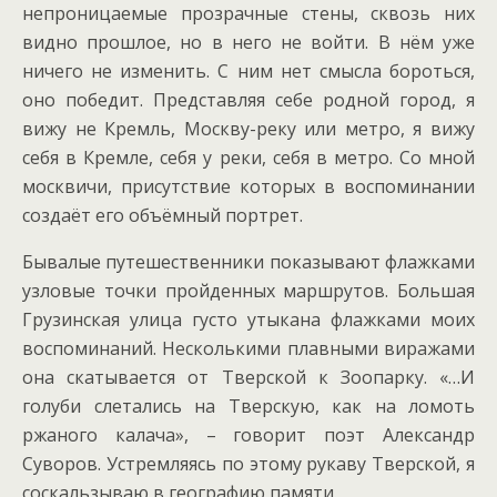
непроницаемые прозрачные стены, сквозь них
видно прошлое, но в него не войти. В нём уже
ничего не изменить. С ним нет смысла бороться,
оно победит. Представляя себе родной город, я
вижу не Кремль, Москву-реку или метро, я вижу
себя в Кремле, себя у реки, себя в метро. Со мной
москвичи, присутствие которых в воспоминании
создаёт его объёмный портрет.
Бывалые путешественники показывают флажками
узловые точки пройденных маршрутов. Большая
Грузинская улица густо утыкана флажками моих
воспоминаний. Несколькими плавными виражами
она скатывается от Тверской к Зоопарку. «…И
голуби слетались на Тверскую, как на ломоть
ржаного калача», – говорит поэт Александр
Суворов. Устремляясь по этому рукаву Тверской, я
соскальзываю в географию памяти.