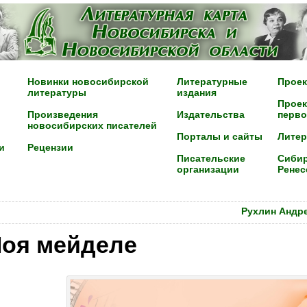
Новинки новосибирской
Литературные
Проек
литературы
издания
Проек
Произведения
Издательства
перво
новосибирских писателей
Порталы и сайты
Лите
и
Рецензии
Писательские
Сибир
организации
Ренес
Рухлин Андр
оя мейделе