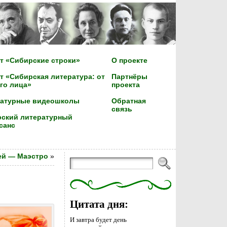
т «Сибирские строки»
О проекте
т «Сибирская литература: от
Партнёры
го лица»
проекта
ратурные видеошколы
Обратная
связь
ский литературный
санс
ей — Маэстро
»
Цитата дня:
И завтра будет день