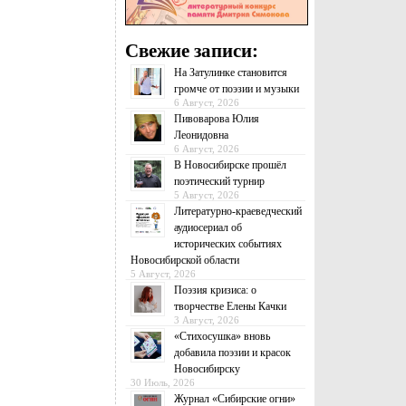
Свежие записи:
На Затулинке становится
громче от поэзии и музыки
6 Август, 2026
Пивоварова Юлия
Леонидовна
6 Август, 2026
В Новосибирске прошёл
поэтический турнир
5 Август, 2026
Литературно-краеведческий
аудиосериал об
исторических событиях
Новосибирской области
5 Август, 2026
Поэзия кризиса: о
творчестве Елены Качки
3 Август, 2026
«Стихосушка» вновь
добавила поэзии и красок
Новосибирску
30 Июль, 2026
Журнал «Сибирские огни»