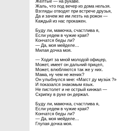
Желтые — на рукаве.
Жаль, что под вечер из дома нельзя.
Взгляды отводят при встрече друзья,
Да и зачем же им лезть на рожон —
Каждый из нас прокажен.
Буду ли, мамочка, счастлива я,
Если уедем в чужие края?
Кончатся беды ли?
— Да, моя мейделе…
Милая дочка моя.
— Ходит за мной молодой офицер,
Может, имеет он дальний прицел,
Может, влюбляются так же у них.
Мама, ну чем не жених?
Он улыбнулся мне: «Магст ду музы́к ?»
И показался знакомым язык.
Не пистолет и не острый кинжал —
Скрипку в руке он держал.
Буду ли, мамочка, счастлива я,
Если уедем в чужие края?
Кончатся беды ли?
— Да, моя мейделе…
Глупая дочка моя.