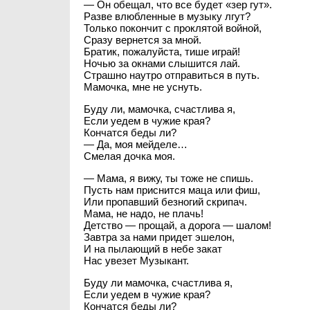
— Он обещал, что все будет «зер гут».
Разве влюбленные в музыку лгут?
Только покончит с проклятой войной,
Сразу вернется за мной.
Братик, пожалуйста, тише играй!
Ночью за окнами слышится лай.
Страшно наутро отправиться в путь.
Мамочка, мне не уснуть.
Буду ли, мамочка, счастлива я,
Если уедем в чужие края?
Кончатся беды ли?
— Да, моя мейделе…
Смелая дочка моя.
— Мама, я вижу, ты тоже не спишь.
Пусть нам приснится маца или фиш,
Или пропавший безногий скрипач.
Мама, не надо, не плачь!
Детство — прощай, а дорога — шалом!
Завтра за нами придет эшелон,
И на пылающий в небе закат
Нас увезет Музыкант.
Буду ли мамочка, счастлива я,
Если уедем в чужие края?
Кончатся беды ли?