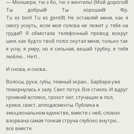
— Моншери, тю э бо, тю э жентиль! (Мой дорогой!
Ты добрый! Ты хороший! Фр.
Tu es bon! Tu es gentil!) Не оставляй меня, как я
смогу уснуть, если моя голова не лежит у тебя на
груди!? Я обмотала телефонный провод вокруг
шеи, как будто твой голос окутал меня, только так
я усну, я умру, но я сильная, вешай трубку, я тебя
люблю… Нет!…
И снова, и снова…
Волосы, руки, губы, темный экран… Барбара уже
повернулась к залу. Свет потух. Все стихло. И вдруг
громкий всплеск, грохот ног, стучащих в пол,
крики, свист, аплодисменты. Публика в
эмоциональном единстве, вместе с ней, словно
взорвана самая тонкая струна глубоко внутри…
все вместе.