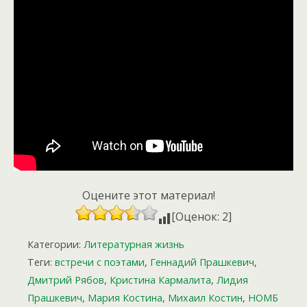
Оцените этот материал!
[Оценок: 2]
Категории:
Литературная жизнь
Теги:
встречи с поэтами
,
Геннадий Прашкевич
,
Дмитрий Рябов
,
Кристина Кармалита
,
Лидия
Прашкевич
,
Мария Костина
,
Михаил Костин
,
НОМБ