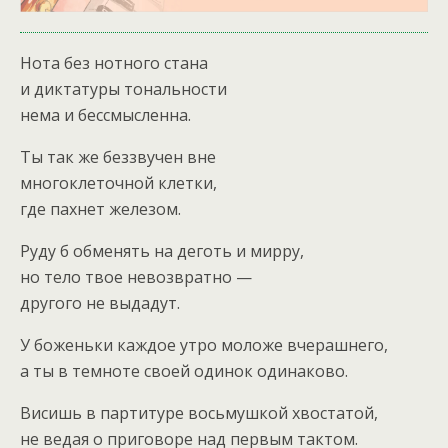
Нота без нотного стана
и диктатуры тональности
нема и бессмысленна.
Ты так же беззвучен вне
многоклеточной клетки,
где пахнет железом.
Руду б обменять на деготь и мирру,
но тело твое невозвратно —
другого не выдадут.
У боженьки каждое утро моложе вчерашнего,
а ты в темноте своей одинок одинаково.
Висишь в партитуре восьмушкой хвостатой,
не ведая о приговоре над первым тактом.