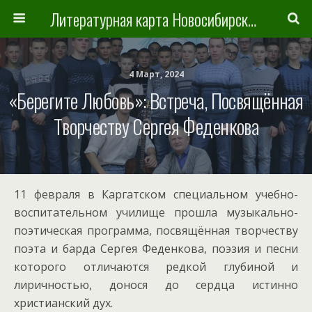
Литературная карта Новосибирска и Новосибирской области
4 Март, 2024
«Берегите Любовь»: Встреча, Посвящённая
Творчеству Сергея Феденкова
11 февраля в Каргатском специальном учебно-
воспитательном училище прошла музыкально-
поэтическая программа, посвящённая творчеству
поэта и барда Сергея Феденкова, поэзия и песни
которого отличаются редкой глубиной и
лиричностью, донося до сердца истинно
христианский дух.