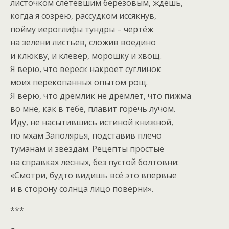
листочком слетевшим берёзовым, ждёшь,
когда я созрею, рассудком иссякнув,
пойму иероглифы тундры – чертёж
на зелени листьев, сложив воедино
и клюкву, и клевер, морошку и хвощ.
Я верю, что вереск накроет суглинок
моих перекопанных опытом рощ.
Я верю, что дремлик не дремлет, что пижма
во мне, как в тебе, плавит горечь лучом.
Иду, не насытившись истиной книжной,
по мхам Заполярья, подставив плечо
туманам и звёздам. Рецепты простые
на справках лесных, без пустой болтовни:
«Смотри, будто видишь всё это впервые
и в сторону солнца лицо поверни».
***