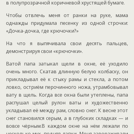
в полупрозрачной коричневой хрустящей бумаге.
Чтобы отвлечь меня от ранки на руке, мама
однажды придумала песенку из одной строчки:
«Дочка-дочка, где крючочки?»
На что я выпячивала свои десять пальцев,
демонстрируя свои «крючочки».
Ватой папа затыкал щели в окне, её уходило
очень много. Скатав длинную белую колбаску, он
прикладывал её к стыку рамы и стекла, а потом
ловко, остриём перочинного ножа, утрамбовывал
вату в щель. Когда все окна были утеплены, папа
распушал целый рулон ваты и художественно
укладывал её между рам, словно снег. К весне этот
снег становился серым, а в глубоких складках — и
вовсе чёрным.В каждом окне на нём лежали по
несколько мух, подняв лапки. Меня завораживали