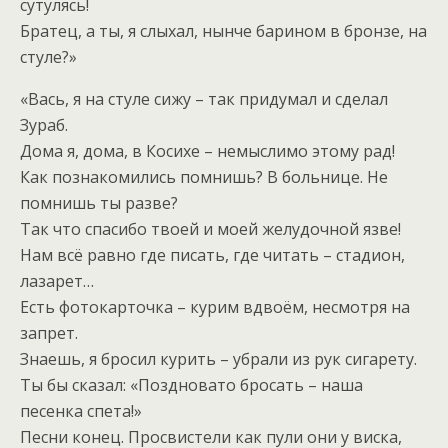
сутулясь!
Братец, а ты, я слыхал, нынче барином в бронзе, на
стуле?»
«Вась, я на стуле сижу – так придумал и сделал
Зураб.
Дома я, дома, в Косихе – немыслимо этому рад!
Как познакомились помнишь? В больнице. Не
помнишь ты разве?
Так что спасибо твоей и моей желудочной язве!
Нам всё равно где писать, где читать – стадион,
лазарет…
Есть фотокарточка – курим вдвоём, несмотря на
запрет.
Знаешь, я бросил курить – убрали из рук сигарету.
Ты бы сказал: «Поздновато бросать – наша
песенка спета!»
Песни конец. Просвистели как пули они у виска,