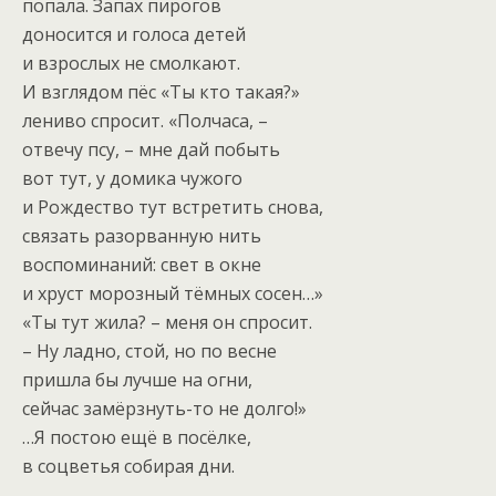
попала. Запах пирогов
доносится и голоса детей
и взрослых не смолкают.
И взглядом пёс «Ты кто такая?»
лениво спросит. «Полчаса, –
отвечу псу, – мне дай побыть
вот тут, у домика чужого
и Рождество тут встретить снова,
связать разорванную нить
воспоминаний: свет в окне
и хруст морозный тёмных сосен…»
«Ты тут жила? – меня он спросит.
– Ну ладно, стой, но по весне
пришла бы лучше на огни,
сейчас замёрзнуть-то не долго!»
…Я постою ещё в посёлке,
в соцветья собирая дни.