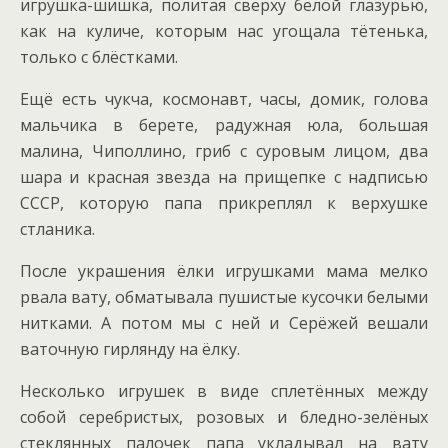
игрушка-шишка, политая сверху белой глазурью,
как на куличе, которым нас угощала тётенька,
только с блёстками.
Ещё есть чукча, космонавт, часы, домик, голова
мальчика в берете, радужная юла, большая
малина, Чиполлино, гриб с суровым лицом, два
шара и красная звезда на прищепке с надписью
СССР, которую папа прикреплял к верхушке
стланика.
После украшения ёлки игрушками мама мелко
рвала вату, обматывала пушистые кусочки белыми
нитками. А потом мы с ней и Серёжей вешали
ваточную гирлянду на ёлку.
Несколько игрушек в виде сплетённых между
собой серебристых, розовых и бледно-зелёных
стеклянных палочек папа укладывал на вату