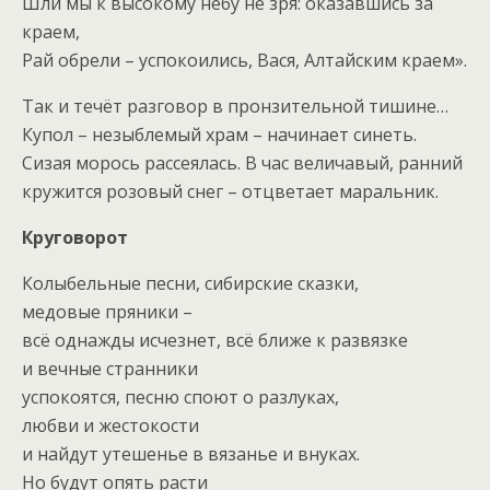
Шли мы к высокому небу не зря: оказавшись за
краем,
Рай обрели – успокоились, Вася, Алтайским краем».
Так и течёт разговор в пронзительной тишине…
Купол – незыблемый храм – начинает синеть.
Сизая морось рассеялась. В час величавый, ранний
кружится розовый снег – отцветает маральник.
Круговорот
Колыбельные песни, сибирские сказки,
медовые пряники –
всё однажды исчезнет, всё ближе к развязке
и вечные странники
успокоятся, песню споют о разлуках,
любви и жестокости
и найдут утешенье в вязанье и внуках.
Но будут опять расти