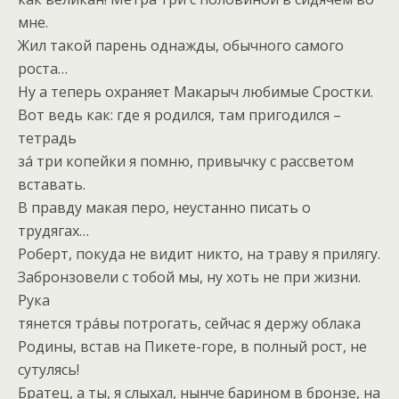
мне.
Жил такой парень однажды, обычного самого
роста…
Ну а теперь охраняет Макарыч любимые Сростки.
Вот ведь как: где я родился, там пригодился –
тетрадь
зá три копейки я помню, привычку с рассветом
вставать.
В правду макая перо, неустанно писать о
трудягах…
Роберт, покуда не видит никто, на траву я прилягу.
Забронзовели с тобой мы, ну хоть не при жизни.
Рука
тянется трáвы потрогать, сейчас я держу облака
Родины, встав на Пикете-горе, в полный рост, не
сутулясь!
Братец, а ты, я слыхал, нынче барином в бронзе, на