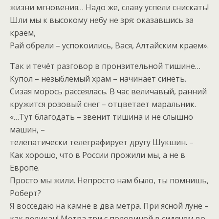
жизни мгновения… Надо же, славу успели снискать!
Шли мы к высокому небу не зря: оказавшись за
краем,
Рай обрели – успокоились, Вася, Алтайским краем».
Так и течёт разговор в пронзительной тишине…
Купол – незыблемый храм – начинает синеть.
Сизая морось рассеялась. В час величавый, ранний
кружится розовый снег – отцветает маральник.
«…Тут благодать – звенит тишина и не слышно
машин, –
телепатически телеграфирует другу Шукшин. –
Как хорошо, что в России прожили мы, а не в
Европе.
Просто мы жили. Непросто нам было, ты помнишь,
Роберт?
Я восседаю на камне в два метра. При ясной луне –
как великан! Метра три с половиной в сидячем во