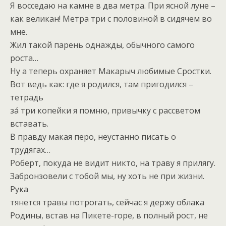
Я восседаю на камне в два метра. При ясной луне –
как великан! Метра три с половиной в сидячем во
мне.
Жил такой парень однажды, обычного самого
роста…
Ну а теперь охраняет Макарыч любимые Сростки.
Вот ведь как: где я родился, там пригодился –
тетрадь
за́ три копейки я помню, привычку с рассветом
вставать.
В правду макая перо, неустанно писать о
трудягах…
Роберт, покуда не видит никто, на траву я прилягу.
Забронзовели с тобой мы, ну хоть не при жизни.
Рука
тянется травы потрогать, сейчас я держу облака
Родины, встав на Пикете-горе, в полный рост, не