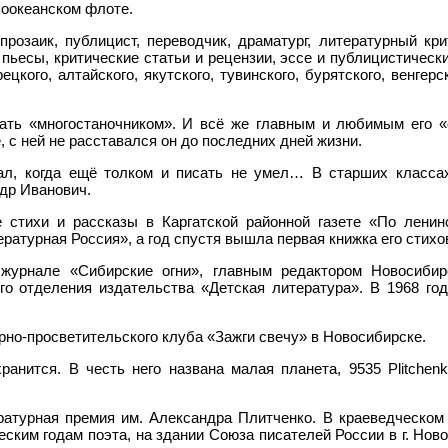
хоокеанском флоте.
прозаик, публицист, переводчик, драматург, литературный кр
 пьесы, критические статьи и рецензии, эссе и публицистиче
кого, алтайского, якутского, тувинского, бурятского, венгерск
ть «многостаночником». И всё же главным и любимым его 
, с ней не расставался он до последних дней жизни.
ал, когда ещё толком и писать не умел… В старших класса
ндр Иванович.
 стихи и рассказы в Каргатской районной газете «По ленин
атурная Россия», а год спустя вышла первая книжка его стихо
журнале «Сибирские огни», главным редактором Новосибирс
го отделения издательства «Детская литература». В 1968 год
рно-просветительского клуба «Зажги свечу» в Новосибирске.
анится. В честь него названа малая планета, 9535 Plitchenk
атурная премия им. Александра Плитченко. В краеведческом м
ким годам поэта, на здании Союза писателей России в г. Ново