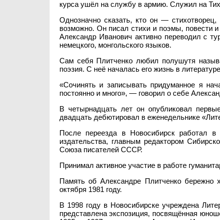
курса ушёл на службу в армию. Служил на Ти
Однозначно сказать, кто он — стихотворец, 
возможно. Он писал стихи и поэмы, повести и
Александр Иванович активно переводил с турец
немецкого, монгольского языков.
Сам себя Плитченко любил полушутя называ
поэзия. С неё началась его жизнь в литературе
«Сочинять и записывать придуманное я нач
постоянно и много», — говорил о себе Алекса
В четырнадцать лет он опубликовал первые
двадцать дебютировал в еженедельнике «Литер
После переезда в Новосибирск работал в 
издательства, главным редактором Сибирско
Союза писателей СССР.
Принимал активное участие в работе гуманита
Память об Александре Плитченко бережно хр
октября 1981 году.
В 1998 году в Новосибирске учреждена Литер
представлена экспозиция, посвящённая юношес