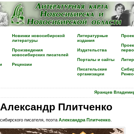
Новинки новосибирской
Литературные
Проек
литературы
издания
Проек
Произведения
Издательства
перво
новосибирских писателей
Порталы и сайты
Лите
и
Рецензии
Писательские
Сибир
организации
Ренес
Яранцев Владими
 Александр Плитченко
 сибирского писателя, поэта
Александра Плитченко
.