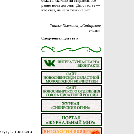
бежать: сколько ни старайся, всё
равно ночь догонит. Да, счастье —
что свет, на него хозяина нет.
Таисья Пьянкова
, «Сибирские
сказы»
Следующая цитата »
тут; с третьего