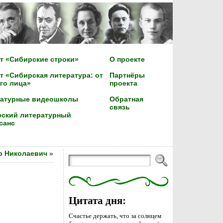
т «Сибирские строки»
О проекте
т «Сибирская литература: от
Партнёры
го лица»
проекта
ратурные видеошколы
Обратная
связь
ский литературный
санс
р Николаевич
»
Цитата дня:
Счастье держать, что за солнцем