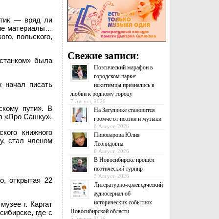
итик — вряд ли
ские материалы…
ого, польского,
Свежие записи:
«станком» была
Поэтический марафон в
городском парке:
х начал писать
искитимцы признались в
любви к родному городу
7 Август, 2026
скому пути». В
На Затулинке становится
в «Про Сашку».
громче от поэзии и музыки
6 Август, 2026
кого книжного
Пивоварова Юлия
у, стал членом
Леонидовна
6 Август, 2026
В Новосибирске прошёл
поэтический турнир
5 Август, 2026
o, открытая 22
Литературно-краеведческий
аудиосериал об
исторических событиях
узее г. Каргат
Новосибирской области
сибирске, где с
5 Август, 2026