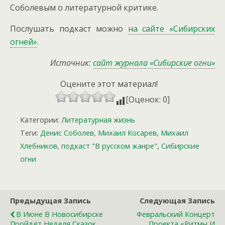
Соболевым о литературной критике.
Послушать подкаст можно
на сайте «Сибирских
огней»
.
Источник:
сайт журнала «Сибирские огни»
Оцените этот материал!
[Оценок: 0]
Категории:
Литературная жизнь
Теги:
Денис Соболев
,
Михаил Косарев
,
Михаил
Хлебников
,
подкаст "В русском жанре"
,
Сибирские
огни
Предыдущая Запись
Следующая Запись
В Июне В Новосибирске
Февральский Концерт
Пройдёт Неделя Сказок
Проекта «Ритмы И